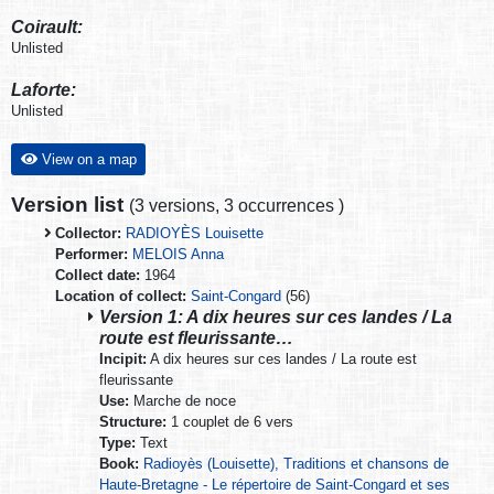
Coirault:
Unlisted
Laforte:
Unlisted
View on a map
Version list
(
3 versions
,
3 occurrences
)
Collector:
RADIOYÈS Louisette
Performer:
MELOIS Anna
Collect date:
1964
Location of collect:
Saint-Congard
(56)
Version 1: A dix heures sur ces landes / La
route est fleurissante…
Incipit:
A dix heures sur ces landes / La route est
fleurissante
Use:
Marche de noce
Structure:
1 couplet de 6 vers
Type:
Text
Book:
Radioyès (Louisette), Traditions et chansons de
Haute-Bretagne - Le répertoire de Saint-Congard et ses