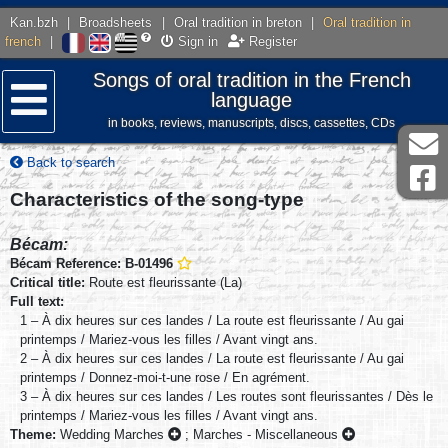
Kan.bzh
|
Broadsheets
|
Oral tradition in breton
|
Oral tradition in
french
|
Sign in
Register
Songs of oral tradition in the French
language
in books, reviews, manuscripts, discs, cassettes, CDs
Menu
Back to search
Characteristics of the song-type
Bécam:
Bécam Reference: B-01496
Critical title:
Route est fleurissante (La)
Full text:
1 – À dix heures sur ces landes / La route est fleurissante / Au gai
printemps / Mariez-vous les filles / Avant vingt ans.
2 – À dix heures sur ces landes / La route est fleurissante / Au gai
printemps / Donnez-moi-t-une rose / En agrément.
3 – À dix heures sur ces landes / Les routes sont fleurissantes / Dès le
printemps / Mariez-vous les filles / Avant vingt ans.
Theme:
Wedding Marches
;
Marches - Miscellaneous