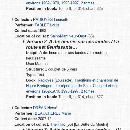
environs 1962-1970, 1995-1997, 2 tomes.
Position in book:
Tome II, p. 314, chant 325
Collector:
RADIOYÈS Louisette
Performer:
FABLET Louis
Collect date:
1963
Location of collect:
Saint-Martin-sur-Oust
(56)
Version 2: A dix heures sur ces landes / La
route est fleurissante…
Incipit:
A dix heures sur ces landes / La route est
fleurissante
Use:
Marche
Structure:
1 couplet de 5 vers
Type:
Text
Book:
Radioyès (Louisette), Traditions et chansons de
Haute-Bretagne - Le répertoire de Saint-Congard et ses
environs 1962-1970, 1995-1997, 2 tomes.
Position in book:
Tome II, p. 314, chant 327
Collector:
DRÉAN Hervé
Performer:
BEAUCHEREL Marie
Collect date:
2007-12
Location of collect:
Théhillac
(56) [La Butte du Moulin]
Version 3: A dix heures sur ces landes… (1)