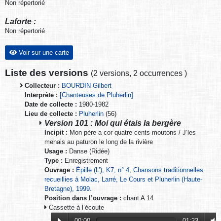
Non répertorié
Laforte :
Non répertorié
Voir sur une carte
Liste des versions
(
2 versions
,
2 occurrences
)
Collecteur :
BOURDIN Gilbert
Interprète :
[Chanteuses de Pluherlin]
Date de collecte :
1980-1982
Lieu de collecte :
Pluherlin
(56)
Version 101 : Moi qui étais la bergère
Incipit :
Mon père a cor quatre cents moutons / J’les
menais au paturon le long de la rivière
Usage :
Danse (Ridée)
Type :
Enregistrement
Ouvrage :
Épille (L’), K7, n° 4, Chansons traditionnelles
recueillies à Molac, Larré, Le Cours et Pluherlin (Haute-
Bretagne), 1999.
Position dans l’ouvrage :
chant A 14
Cassette à l’écoute
00:00
01:33