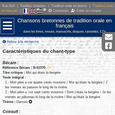
Kan.bzh
|
Feuilles volantes
|
Tradition orale en breton
|
Tradition orale
en français
|
Connexion
Créer un compte
Chansons bretonnes de tradition orale en
français
dans les livres, revues, manuscrits, disques, cassettes, CDs
Menu
Retour à la recherche
Caractéristiques du chant-type
Bécam :
Référence Bécam : B-01570
Titre critique :
Moi qui étais la bergère
Texte intégral :
1 - Mon père a cor quatre cents moutons / Moi qu’étais la bergère / J’
les menais au paturon le long de la rivière.
2 - Mon père a ’cor sept cents moutons / Dont j’étais la bergère / Je les
menais au pâtureau le long de la rivière / Moi qu’étais la bergère.
Thème :
Danses
Coirault :