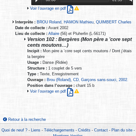
Voir l’ouvrage en pdf
Interprète :
BROU Roland
,
HAMON Mathieu
,
QUIMBERT Charles
Date de collecte :
Avant 2002
Lieu de collecte :
Allaire
(56) et Pluherlin (L-56171)
Version 102 : Bergères (Mon père a ’core sept
cents moutons…)
Incipit :
Mon père a ’core sept cents moutons / Dont j’étais
la bergère
Usage :
Danse (Ridée)
Structure :
1 couplet de 5 vers
Type :
Texte, Enregistrement
Ouvrage :
Brou (Roland), CD, Garçons sans-souci, 2002.
Position dans l’ouvrage :
chant 15 b
Voir l’ouvrage en pdf
Retour à la recherche
Quoi de neuf ?
-
Liens
-
Téléchargements
-
Crédits
-
Contact
-
Plan du site
-