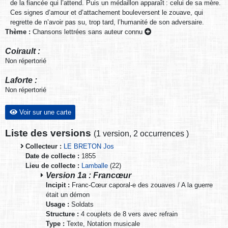
de la fiancée qui l’attend. Puis un médaillon apparaît : celui de sa mère.
Ces signes d’amour et d’attachement bouleversent le zouave, qui
regrette de n’avoir pas su, trop tard, l’humanité de son adversaire.
Thème :
Chansons lettrées sans auteur connu
Coirault :
Non répertorié
Laforte :
Non répertorié
Voir sur une carte
Liste des versions
(
1 version
,
2 occurrences
)
Collecteur :
LE BRETON Jos
Date de collecte :
1855
Lieu de collecte :
Lamballe
(22)
Version 1a : Francœur
Incipit :
Franc-Cœur caporal-e des zouaves / A la guerre
était un démon
Usage :
Soldats
Structure :
4 couplets de 8 vers avec refrain
Type :
Texte, Notation musicale