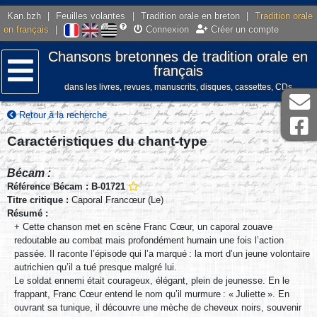
Kan.bzh
|
Feuilles volantes
|
Tradition orale en breton
|
Tradition orale
en français
|
Connexion
Créer un compte
Chansons bretonnes de tradition orale en
français
dans les livres, revues, manuscrits, disques, cassettes, CDs
Menu
Retour à la recherche
Caractéristiques du chant-type
Bécam :
Référence Bécam : B-01721
Titre critique :
Caporal Francœur (Le)
Résumé :
+ Cette chanson met en scène Franc Cœur, un caporal zouave
redoutable au combat mais profondément humain une fois l’action
passée. Il raconte l’épisode qui l’a marqué : la mort d’un jeune volontaire
autrichien qu’il a tué presque malgré lui.
Le soldat ennemi était courageux, élégant, plein de jeunesse. En le
frappant, Franc Cœur entend le nom qu’il murmure : « Juliette ». En
ouvrant sa tunique, il découvre une mèche de cheveux noirs, souvenir