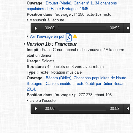
Ouvrage :
Droüart (Marie), Cahier n° 1, 34 chansons
populaires de Haute-Bretagne, 1945.
Position dans l’ouvrage :
f° 156 recto-157 recto
Manuscrit à l’écoute
00:00
00:52
Voir l’ouvrage en pdf
Version 1b : Francœur
Incipit :
Franc-Cœur caporal-e des zouaves / A la guerre
était un démon
Usage :
Soldats
Structure :
4 couplets de 8 vers avec refrain
Type :
Texte, Notation musicale
Ouvrage :
Bécam (Didier), Chansons populaires de Haute-
Bretagne - Cahiers inédits - Texte établi par Didier Bécam,
2014.
Position dans l’ouvrage :
p. 277-278, chant 193
Livre à l’écoute
00:00
00:52