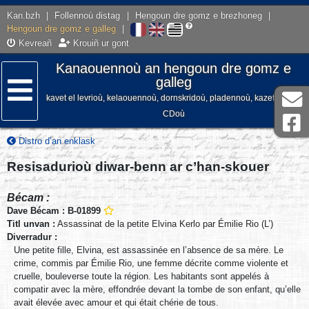
Kan.bzh
|
Follennoù distag
|
Hengoun dre gomz e brezhoneg
|
Hengoun dre gomz e galleg
|
Kevreañ
Krouiñ ur gont
Kanaouennoù an hengoun dre gomz e
galleg
kavet el levrioù, kelaouennoù, dornskridoù, pladennoù, kazetennoù,
Lañser
CDoù
Distro d’an enklask
Resisadurioù diwar-benn ar c’han-skouer
Bécam :
Dave Bécam : B-01899
Titl unvan :
Assassinat de la petite Elvina Kerlo par Émilie Rio (L’)
Diverradur :
Une petite fille, Elvina, est assassinée en l’absence de sa mère. Le
crime, commis par Émilie Rio, une femme décrite comme violente et
cruelle, bouleverse toute la région. Les habitants sont appelés à
compatir avec la mère, effondrée devant la tombe de son enfant, qu’elle
avait élevée avec amour et qui était chérie de tous.