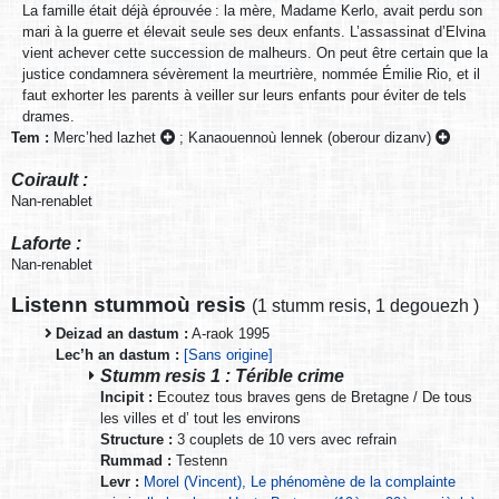
La famille était déjà éprouvée : la mère, Madame Kerlo, avait perdu son
mari à la guerre et élevait seule ses deux enfants. L’assassinat d’Elvina
vient achever cette succession de malheurs. On peut être certain que la
justice condamnera sévèrement la meurtrière, nommée Émilie Rio, et il
faut exhorter les parents à veiller sur leurs enfants pour éviter de tels
drames.
Tem :
Merc’hed lazhet
;
Kanaouennoù lennek (oberour dizanv)
Coirault :
Nan-renablet
Laforte :
Nan-renablet
Listenn stummoù resis
(
1 stumm resis
,
1 degouezh
)
Deizad an dastum :
A-raok 1995
Lec’h an dastum :
[Sans origine]
Stumm resis 1 : Térible crime
Incipit :
Ecoutez tous braves gens de Bretagne / De tous
les villes et d’ tout les environs
Structure :
3 couplets de 10 vers avec refrain
Rummad :
Testenn
Levr :
Morel (Vincent), Le phénomène de la complainte