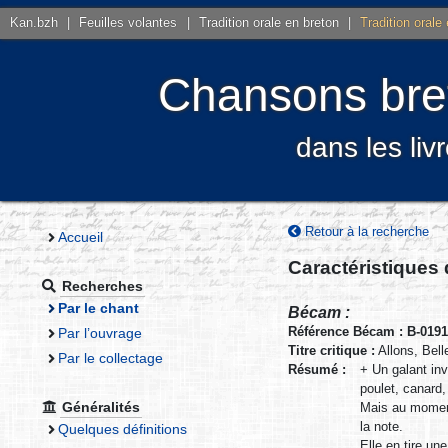
Kan.bzh
|
Feuilles volantes
|
Tradition orale en breton
|
Tradition orale
Chansons bret
dans les liv
Retour à la recherche
Accueil
Caractéristiques
Recherches
Par le chant
Bécam :
Référence Bécam : B-019
Par l’ouvrage
Titre critique :
Allons, Bell
Par le collectage
Résumé :
+ Un galant inv
poulet, canard,
Généralités
Mais au moment 
la note.
Quelques définitions
Elle en tire un