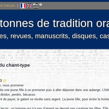
 en français
|
onnes de tradition ora
res, revues, manuscrits, disques, c
 du chant-type
13
e, nous promener
ite une jeune fille à se promener puis à aller déjeuner dans une auberge. L’
 dindon, perdrix, bécasse.
de payer, le galant se révèle sans argent. La jeune fille, pour éviter la hont
e leçon : un homme qui n’a pas d’argent ne devrait pas courtiser les filles. Ell