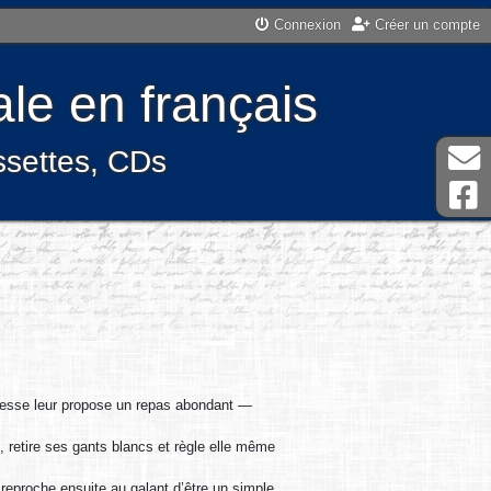
Connexion
Créer un compte
le en français
assettes, CDs
hôtesse leur propose un repas abondant —
e, retire ses gants blancs et règle elle même
e reproche ensuite au galant d’être un simple