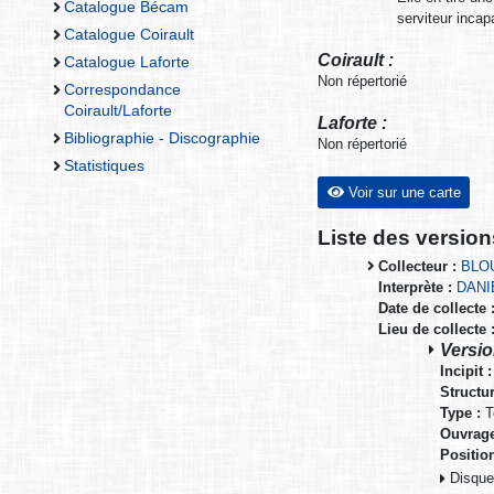
Catalogue Bécam
serviteur incap
Catalogue Coirault
Coirault :
Catalogue Laforte
Non répertorié
Correspondance
Coirault/Laforte
Laforte :
Bibliographie - Discographie
Non répertorié
Statistiques
Voir sur une carte
Liste des versio
Collecteur :
BLOU
Interprète :
DANI
Date de collecte 
Lieu de collecte 
Versio
Incipit :
Structur
Type :
Te
Ouvrage
Positio
Disque 