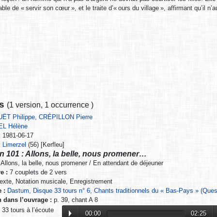
able de « servir son cœur », et le traite d’« ours du village », affirmant qu’il n
ns
(
1 version
,
1 occurrence
)
ËT Philippe
,
CRÉPILLON Pierre
EL Hélène
:
1981-06-17
:
Limerzel
(56) [Kerfleu]
n 101 : Allons, la belle, nous promener…
Allons, la belle, nous promener / En attendant de déjeuner
e :
7 couplets de 2 vers
xte, Notation musicale, Enregistrement
 :
Dastum, Disque 33 tours n° 6, Chants traditionnels du « Bas-Pays » (Ques
n dans l’ouvrage :
p. 39, chant A 8
33 tours à l’écoute
00:00
02:25