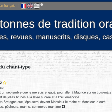
 en français
|
onnes de tradition ora
res, revues, manuscrits, disques, c
 du chant-type
52
ice
et un septembre que je me suis engagé, pour aller à Maurice sur un trois-mâts
t de jolies brunes à la lèvre sucrée et à l’œil émancipé.
en Bretagne que j’épouserai devant Monsieur le maire et Monsieur le curé.
res, pêcheurs, marins, commerce maritime