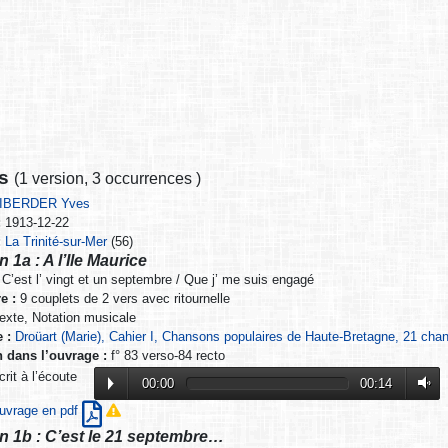
ns
(
1 version
,
3 occurrences
)
DIBERDER Yves
:
1913-12-22
:
La Trinité-sur-Mer
(56)
 1a : A l’Ile Maurice
C’est l’ vingt et un septembre / Que j’ me suis engagé
e :
9 couplets de 2 vers avec ritournelle
exte, Notation musicale
 :
Droüart (Marie), Cahier I, Chansons populaires de Haute-Bretagne, 21 cha
n dans l’ouvrage :
f° 83 verso-84 recto
it à l’écoute
00:00
00:14
’ouvrage en pdf
n 1b : C’est le 21 septembre…