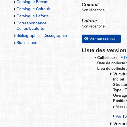
Catalogue Bécam
Coirault :
Catalogue Coirault
Non répertorié
Catalogue Laforte
Laforte :
Correspondance
Non répertorié
Coirault/Laforte
Bibliographie - Discographie
Voir sur une carte
Statistiques
Liste des versio
Collecteur :
LE 
Date de collecte 
Lieu de collecte 
Version
Incipit :
Structur
Type :
T
Ouvrage
Positio
Manuscr
Voir l
Versio