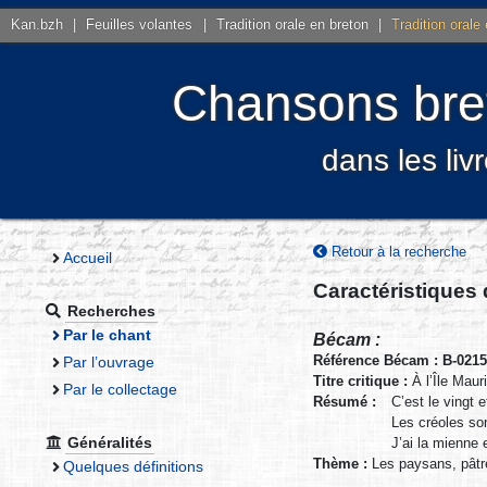
Kan.bzh
|
Feuilles volantes
|
Tradition orale en breton
|
Tradition orale
Chansons bret
dans les liv
Retour à la recherche
Accueil
Caractéristiques
Recherches
Par le chant
Bécam :
Référence Bécam : B-021
Par l’ouvrage
Titre critique :
À l’Île Maur
Par le collectage
Résumé :
C’est le vingt 
Les créoles son
Généralités
J’ai la mienne 
Thème :
Les paysans, pât
Quelques définitions