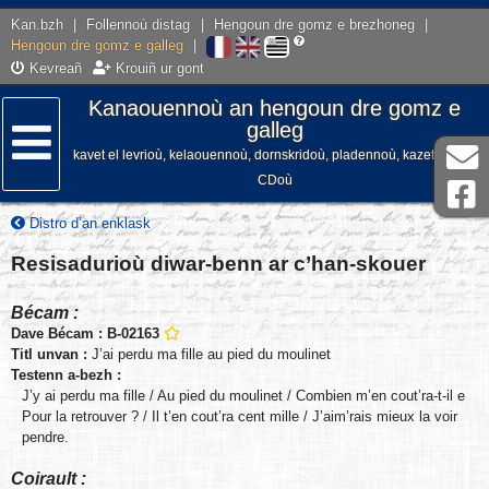
Kan.bzh
|
Follennoù distag
|
Hengoun dre gomz e brezhoneg
|
Hengoun dre gomz e galleg
|
Kevreañ
Krouiñ ur gont
Kanaouennoù an hengoun dre gomz e
galleg
kavet el levrioù, kelaouennoù, dornskridoù, pladennoù, kazetennoù,
Lañser
CDoù
Distro d’an enklask
Resisadurioù diwar-benn ar c’han-skouer
Bécam :
Dave Bécam : B-02163
Titl unvan :
J’ai perdu ma fille au pied du moulinet
Testenn a-bezh :
J’y ai perdu ma fille / Au pied du moulinet / Combien m’en cout’ra-t-il e
Pour la retrouver ? / Il t’en cout’ra cent mille / J’aim’rais mieux la voir
pendre.
Coirault :