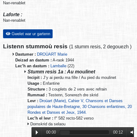
Nan-renablet
Laforte :
Nan-renablet
Gwelet war ur gartenn
Listenn stummoù resis
(
1 stumm resis
,
2 degouezh
)
Dastumer :
DROÜART Marie
Deizad an dastum :
A-raok 1944
Lec’h an dastum :
Lamballe
(22)
Stumm resis 1a : Au moulinet
Incipit :
J’y ai perdu ma fille / Au pied du moulinet
Usage :
Enfantine
Structure :
3 couplets de 2 vers avec refrain
Rummad :
Testenn, Sonerezh dre skrid
Levr :
Droüart (Marie), Cahier V, Chansons et Danses
populaires de Haute-Bretagne, 30 Chansons enfantines, 20
Rondes et Danses et Jeux, 1944.
Lec’h el levr :
f° 582 recto-582 verso
Dornskrid da selaou
00:00
00:12