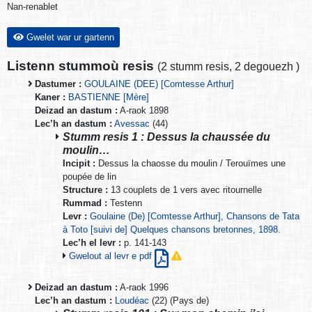
Nan-renablet
Gwelet war ur gartenn
Listenn stummoù resis
(
2 stumm resis
,
2 degouezh
)
Dastumer :
GOULAINE (DEE) [Comtesse Arthur]
Kaner :
BASTIENNE [Mère]
Deizad an dastum :
A-raok 1898
Lec’h an dastum :
Avessac
(44)
Stumm resis 1 : Dessus la chaussée du
moulin…
Incipit :
Dessus la chaosse du moulin / Terouïmes une
poupée de lin
Structure :
13 couplets de 1 vers avec ritournelle
Rummad :
Testenn
Levr :
Goulaine (De) [Comtesse Arthur], Chansons de Tata
à Toto [suivi de] Quelques chansons bretonnes, 1898.
Lec’h el levr :
p. 141-143
Gwelout al levr e pdf
Deizad an dastum :
A-raok 1996
Lec’h an dastum :
Loudéac
(22) (Pays de)