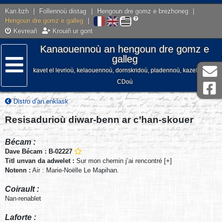
Kan.bzh
|
Follennoù distag
|
Hengoun dre gomz e brezhoneg
|
Hengoun dre gomz e galleg
|
Kevreañ
Krouiñ ur gont
Kanaouennoù an hengoun dre gomz e
galleg
kavet el levrioù, kelaouennoù, dornskridoù, pladennoù, kazetennoù,
Lañser
CDoù
Distro d’an enklask
Resisadurioù diwar-benn ar c’han-skouer
Bécam :
Dave Bécam : B-02227
Titl unvan da adwelet :
Sur mon chemin j’ai rencontré [+]
Notenn :
Air : Marie-Noëlle Le Mapihan.
Coirault :
Nan-renablet
Laforte :