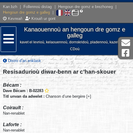
Kan.bzh
|
Follennoù distag
|
Hengoun dre gomz e brezhoneg
|
Hengoun dre gomz e galleg
|
Kevreañ
Krouiñ ur gont
Kanaouennoù an hengoun dre gomz e
galleg
kavet el levrioù, kelaouennoù, dornskridoù, pladennoù, kazetennoù,
Lañser
CDoù
Distro d’an enklask
Resisadurioù diwar-benn ar c’han-skouer
Bécam :
Dave Bécam : B-02283
Titl unvan da adwelet :
Chanson d’une bergère [+]
Coirault :
Nan-renablet
Laforte :
Nan-renablet