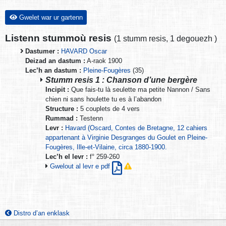
Gwelet war ur gartenn
Listenn stummoù resis
(
1 stumm resis
,
1 degouezh
)
Dastumer :
HAVARD Oscar
Deizad an dastum :
A-raok 1900
Lec’h an dastum :
Pleine-Fougères
(35)
Stumm resis 1 : Chanson d’une bergère
Incipit :
Que fais-tu là seulette ma petite Nannon / Sans
chien ni sans houlette tu es à l’abandon
Structure :
5 couplets de 4 vers
Rummad :
Testenn
Levr :
Havard (Oscard, Contes de Bretagne, 12 cahiers
appartenant à Virginie Desgranges du Goulet en Pleine-
Fougères, Ille-et-Vilaine, circa 1880-1900.
Lec’h el levr :
f° 259-260
Gwelout al levr e pdf
Distro d’an enklask