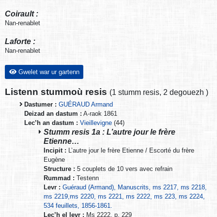
Coirault :
Nan-renablet
Laforte :
Nan-renablet
Gwelet war ur gartenn
Listenn stummoù resis
(
1 stumm resis
,
2 degouezh
)
Dastumer :
GUÉRAUD Armand
Deizad an dastum :
A-raok 1861
Lec’h an dastum :
Vieillevigne
(44)
Stumm resis 1a : L’autre jour le frère
Etienne…
Incipit :
L’autre jour le frère Etienne / Escorté du frère
Eugène
Structure :
5 couplets de 10 vers avec refrain
Rummad :
Testenn
Levr :
Guéraud (Armand), Manuscrits, ms 2217, ms 2218,
ms 2219,ms 2220, ms 2221, ms 2222, ms 223, ms 2224,
534 feuillets, 1856-1861.
Lec’h el levr :
Ms 2222, p. 229