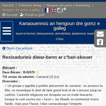
Kan.bzh
|
Follennoù distag
|
Hengoun dre gomz e brezhoneg
|
Hengoun dre gomz e galleg
|
Kevreañ
Krouiñ ur gont
Kanaouennoù an hengoun dre gomz e
galleg
kavet el levrioù, kelaouennoù, dornskridoù, pladennoù, kazetennoù,
Lañser
CDoù
Distro d’an enklask
Resisadurioù diwar-benn ar c’han-skouer
Bécam :
Dave Bécam : B-02470
Titl unvan da adwelet :
Carnaval (3) (Le)
Diverradur :
+ Un groupe s’apprête à profiter pleinement du carnaval : on annonce la
fête, on revendique le droit de faire grand bruit et de s’amuser jusqu’au
carême. L’autorité religieuse est évoquée sur un mode bravache :
lorsque le curé ouvrira son « lucet », les fêtards se montreront moins
hardis, mais pour l’heure, l’élan carnavalesque l’emporte.