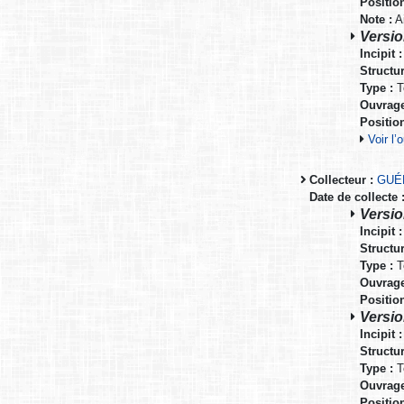
Positio
Note :
Ai
Versio
Incipit :
Structur
Type :
T
Ouvrage
Positio
Voir l
Collecteur :
GUÉ
Date de collecte 
Versio
Incipit :
Structur
Type :
T
Ouvrage
Positio
Versio
Incipit :
Structur
Type :
T
Ouvrage
Positio