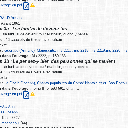
’ouvrage en pdf
RAUD Armand
:
Avant 1861
n 3a : I sé tant’ ai de devenir fou…
I sé tant’ ai de devenir fou / Mathelin, quond y pense
e :
13 couplets de 6 vers avec refrain
exte
 :
Guéraud (Armand), Manuscrits, ms 2217, ms 2218, ms 2219,ms 2220, ms 2
n dans l’ouvrage :
Ms 2222, p. 130-133
n 3b : Le pensez-y bien des personnes qui se marient
I sé tant’ ai de devenir fou / mathelin, quond y pense
e :
13 couplets de 6 vers avec refrain
exte
 :
Le Floc’h (Joseph), Chants populaires du Comté Nantais et du Bas-Poitou 
n dans l’ouvrage :
Tome II, p. 590-591, chant C
’ouvrage en pdf
EAU Abel
UX Joseph
:
1895-09-27
:
Machecoul
(44)