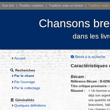
Kan.bzh
|
Feuilles volantes
|
Tradition orale en breton
|
Tradition orale
Chansons bret
dans les liv
Retour à la recherche
Accueil
Caractéristiques
Recherches
Par le chant
Bécam :
Référence Bécam : B-029
Par l’ouvrage
Titre critique provisoire :
Par le collectage
Résumé :
+ Un homme rac
déjà son argent
Généralités
une quantité in
brassières, hab
Quelques définitions
Les charges s’a