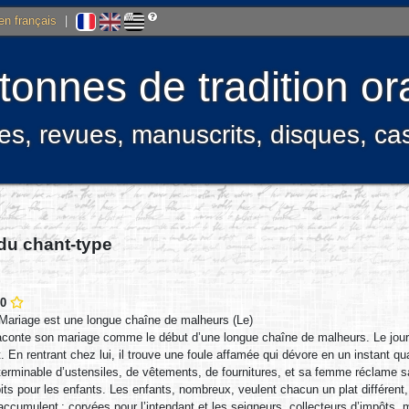
 en français
|
onnes de tradition ora
res, revues, manuscrits, disques, c
 du chant-type
60
Mariage est une longue chaîne de malheurs (Le)
onte son mariage comme le début d’une longue chaîne de malheurs. Le jour de
. En rentrant chez lui, il trouve une foule affamée qui dévore en un instant
terminable d’ustensiles, de vêtements, de fournitures, et sa femme réclame sa
its pour les enfants. Les enfants, nombreux, veulent chacun un plat différent, s
ccumulent : corvées pour l’intendant et les seigneurs, collecteurs d’impôts, 