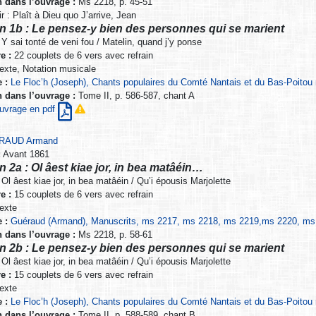
n dans l’ouvrage :
Ms 2218, p. 45-51
r : Plaît à Dieu quo J’arrive, Jean
n 1b : Le pensez-y bien des personnes qui se marient
Y sai tonté de veni fou / Matelin, quand j’y ponse
e :
22 couplets de 6 vers avec refrain
exte, Notation musicale
 :
Le Floc’h (Joseph), Chants populaires du Comté Nantais et du Bas-Poitou 
n dans l’ouvrage :
Tome II, p. 586-587, chant A
’ouvrage en pdf
RAUD Armand
:
Avant 1861
n 2a : Ol âest kiae jor, in bea matâéin…
Ol âest kiae jor, in bea matâéin / Qu’i épousis Marjolette
e :
15 couplets de 6 vers avec refrain
exte
 :
Guéraud (Armand), Manuscrits, ms 2217, ms 2218, ms 2219,ms 2220, ms 2
n dans l’ouvrage :
Ms 2218, p. 58-61
n 2b : Le pensez-y bien des personnes qui se marient
Ol âest kiae jor, in bea matâéin / Qu’i épousis Marjolette
e :
15 couplets de 6 vers avec refrain
exte
 :
Le Floc’h (Joseph), Chants populaires du Comté Nantais et du Bas-Poitou 
n dans l’ouvrage :
Tome II, p. 588-589, chant B