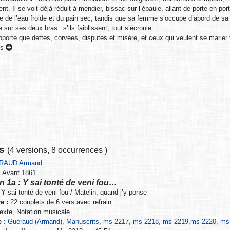
nt. Il se voit déjà réduit à mendier, bissac sur l’épaule, allant de porte en por
e de l’eau froide et du pain sec, tandis que sa femme s’occupe d’abord de sa
sur ses deux bras : s’ils faiblissent, tout s’écroule.
porte que dettes, corvées, disputes et misère, et ceux qui veulent se marier fe
es
ns
(
4 versions
,
8 occurrences
)
RAUD Armand
:
Avant 1861
n 1a : Y sai tonté de veni fou…
Y sai tonté de veni fou / Matelin, quand j’y ponse
e :
22 couplets de 6 vers avec refrain
exte, Notation musicale
 :
Guéraud (Armand), Manuscrits, ms 2217, ms 2218, ms 2219,ms 2220, ms 2