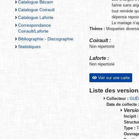
Catalogue Bécam
farine sans arge
Catalogue Coirault
tout remède qu
dépense repose 
Catalogue Laforte
Le mariage n’ap
Correspondance
Thème :
Moqueries divers
Coirault/Laforte
Bibliographie - Discographie
Coirault :
Non répertorié
Statistiques
Laforte :
Non répertorié
Voir sur une carte
Liste des versio
Collecteur :
GUÉ
Date de collecte 
Versio
Incipit :
Structur
Type :
T
Ouvrage