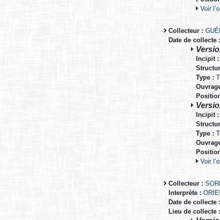
Voir l
Collecteur :
GUÉ
Date de collecte 
Versio
Incipit :
Structur
Type :
T
Ouvrage
Positio
Versio
Incipit :
Structur
Type :
T
Ouvrage
Positio
Voir l
Collecteur :
SOR
Interprète :
ORIE
Date de collecte 
Lieu de collecte 