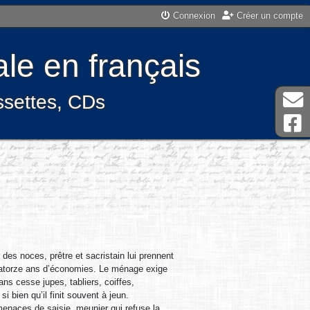
Connexion
Créer un compte
le en français
assettes, CDs
s noces, prêtre et sacristain lui prennent
 quatorze ans d’économies. Le ménage exige
ns cesse jupes, tabliers, coiffes,
i bien qu’il finit souvent à jeun.
menaces de saisie, meunier qui refuse la