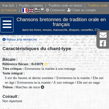
Kan.bzh
|
Feuilles volantes
|
Tradition orale en breton
|
Tradition orale
en français
|
Connexion
Créer un compte
Chansons bretonnes de tradition orale en
français
dans les livres, revues, manuscrits, disques, cassettes, CDs
Menu
Retour à la recherche
Caractéristiques du chant-type
Bécam :
Référence Bécam : B-03079
Titre critique :
Emmenons la mariée à son ménage
Texte intégral :
Il est dix heures et demie sonnées / Emmenons-la la mariée / Elle est
en âge / Emmenons-la la mariée / À son ménage / Elle est en nage.
Thème :
Marches de noce
Coirault :
Non répertorié