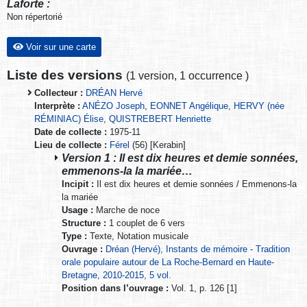
Laforte :
Non répertorié
Voir sur une carte
Liste des versions
(
1 version
,
1 occurrence
)
Collecteur :
DRÉAN Hervé
Interprète :
ANÉZO Joseph
,
EONNET Angélique
,
HERVY (née
RÉMINIAC) Élise
,
QUISTREBERT Henriette
Date de collecte :
1975-11
Lieu de collecte :
Férel
(56) [Kerabin]
Version 1 : Il est dix heures et demie sonnées,
emmenons-la la mariée…
Incipit :
Il est dix heures et demie sonnées / Emmenons-la
la mariée
Usage :
Marche de noce
Structure :
1 couplet de 6 vers
Type :
Texte, Notation musicale
Ouvrage :
Dréan (Hervé), Instants de mémoire - Tradition
orale populaire autour de La Roche-Bernard en Haute-
Bretagne, 2010-2015, 5 vol.
Position dans l’ouvrage :
Vol. 1, p. 126 [1]