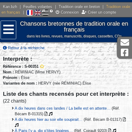
Kan.bzh
|
Feuilles volantes
|
Tradition orale en breton
|
Tradition orale
en français
|
Connexion
Créer un compte
Chansons bretonnes de tradition orale en
français
dans les livres, revues, manuscrits, disques, cassettes, CDs
Menu
Retour à la recherche
Interprète :
Référence : S-00351
Nom :
RÉMINIAC (Mme HERVY)
Prénom :
Élise
Variantes de nom :
HERVY (née RÉMINIAC) Élise
Liste des chants recensés pour cet interprète :
(22 chants)
A dix heures dans ces landes / La belle est en attente…
(Réf.
Bécam B-01315)
A dix heures hier au soir elle soupirait…
(Réf. Bécam B-01317)
À Paris l’y a, dix p’tites lingères…
(Réf. Coirault 9203)