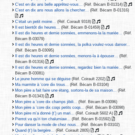
C’est en dix ans belle apprêtez-vous…
(Réf. Bécam B-01314)
C’est en dix ans nous allons la chercher…
(Réf. Bécam B-01316)
C’était un petit moine…
(Réf. Coirault 9318)
Il est bientôt dix heures…
(Réf. Bécam B-01459)
Il est dix heures et demie sonnées, emmenons-la la mariée…
(Réf.
Bécam B-03079)
Il est dix heures et demie sonnées, la polka voulez-vous danser...
(Réf. Bécam B-03095)
Il est dix heures et demie sonnées, menons-la à épouser…
(Réf.
Bécam B-01316)
Il est dix heures et demie sonnées, regardez bien la mariée…
(Réf.
Bécam B-03081)
Le jeune homme qui se déguise
(Réf. Coirault 2202)
Ma marmite à ’core dix trous...
(Réf. Bécam B-03104)
Mon père a fait faire une étang, sortons-la de sa maison…
(Réf.
Bécam B-01343)
Mon père a ’core dix champs jibili...
(Réf. Bécam B-03096)
Mon père a ’core dix coqs petits coqs...
(Réf. Bécam B-03098)
Mon père m’a donné (t’) un mari…
(Réf. Coirault 5602 A)
Pierrot va qu’ri ton chalumiaw…
(Réf. Bécam B-01592)
Pour danser la mode de chez nous...
(Réf. Bécam B-03102)
Quand (t’) la bergère…
(Réf. Coirault 2805)