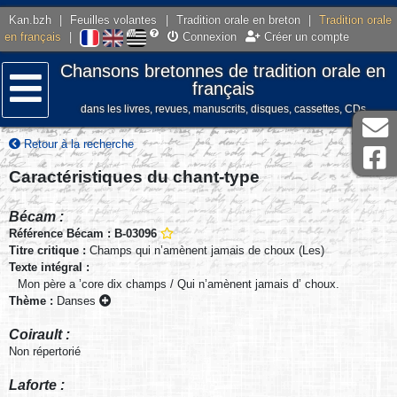
Kan.bzh
|
Feuilles volantes
|
Tradition orale en breton
|
Tradition orale
en français
|
Connexion
Créer un compte
Chansons bretonnes de tradition orale en
français
dans les livres, revues, manuscrits, disques, cassettes, CDs
Menu
Retour à la recherche
Caractéristiques du chant-type
Bécam :
Référence Bécam : B-03096
Titre critique :
Champs qui n’amènent jamais de choux (Les)
Texte intégral :
Mon père a ’core dix champs / Qui n’amènent jamais d’ choux.
Thème :
Danses
Coirault :
Non répertorié
Laforte :