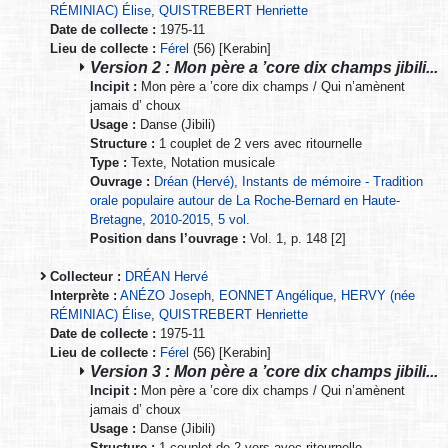
RÉMINIAC) Élise
,
QUISTREBERT Henriette
Date de collecte :
1975-11
Lieu de collecte :
Férel
(56) [Kerabin]
Version 2 : Mon père a ’core dix champs jibili...
Incipit :
Mon père a ’core dix champs / Qui n’amènent
jamais d’ choux
Usage :
Danse (Jibili)
Structure :
1 couplet de 2 vers avec ritournelle
Type :
Texte, Notation musicale
Ouvrage :
Dréan (Hervé), Instants de mémoire - Tradition
orale populaire autour de La Roche-Bernard en Haute-
Bretagne, 2010-2015, 5 vol.
Position dans l’ouvrage :
Vol. 1, p. 148 [2]
Collecteur :
DRÉAN Hervé
Interprète :
ANÉZO Joseph
,
EONNET Angélique
,
HERVY (née
RÉMINIAC) Élise
,
QUISTREBERT Henriette
Date de collecte :
1975-11
Lieu de collecte :
Férel
(56) [Kerabin]
Version 3 : Mon père a ’core dix champs jibili...
Incipit :
Mon père a ’core dix champs / Qui n’amènent
jamais d’ choux
Usage :
Danse (Jibili)
Structure :
1 couplet de 2 vers avec ritournelle