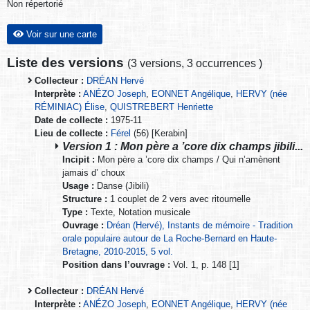
Non répertorié
Voir sur une carte
Liste des versions
(
3 versions
,
3 occurrences
)
Collecteur :
DRÉAN Hervé
Interprète :
ANÉZO Joseph
,
EONNET Angélique
,
HERVY (née
RÉMINIAC) Élise
,
QUISTREBERT Henriette
Date de collecte :
1975-11
Lieu de collecte :
Férel
(56) [Kerabin]
Version 1 : Mon père a ’core dix champs jibili...
Incipit :
Mon père a ’core dix champs / Qui n’amènent
jamais d’ choux
Usage :
Danse (Jibili)
Structure :
1 couplet de 2 vers avec ritournelle
Type :
Texte, Notation musicale
Ouvrage :
Dréan (Hervé), Instants de mémoire - Tradition
orale populaire autour de La Roche-Bernard en Haute-
Bretagne, 2010-2015, 5 vol.
Position dans l’ouvrage :
Vol. 1, p. 148 [1]
Collecteur :
DRÉAN Hervé
Interprète :
ANÉZO Joseph
,
EONNET Angélique
,
HERVY (née