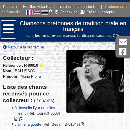
Kan.bzh
|
Feuilles volantes
|
Tradition orale en breton
|
Tradition orale
en français
|
Connexion
Créer un compte
Chansons bretonnes de tradition orale en
français
dans les livres, revues, manuscrits, disques, cassettes, CDs
Menu
Retour à la recherche
Collecteur :
Référence : R-00010
Nom :
BALUSSON
Prénom :
Marie-Pierre
Liste des chants
recensés pour ce
collecteur :
(2 chants)
A Josselin l’y a de jolies
filles…
(Réf. Coirault 3608)
J’aime la goutte
(Réf. Bécam B-01347)