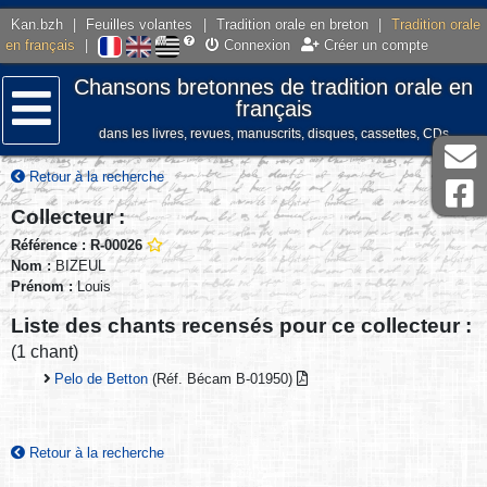
Kan.bzh
|
Feuilles volantes
|
Tradition orale en breton
|
Tradition orale
en français
|
Connexion
Créer un compte
Chansons bretonnes de tradition orale en
français
dans les livres, revues, manuscrits, disques, cassettes, CDs
Menu
Retour à la recherche
Collecteur :
Référence : R-00026
Nom :
BIZEUL
Prénom :
Louis
Liste des chants recensés pour ce collecteur :
(1 chant)
Pelo de Betton
(Réf. Bécam B-01950)
Retour à la recherche