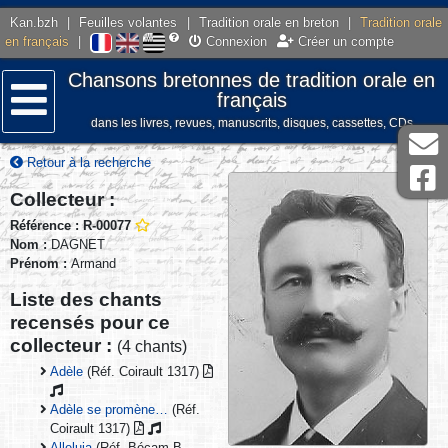
Kan.bzh
|
Feuilles volantes
|
Tradition orale en breton
|
Tradition orale
en français
|
Connexion
Créer un compte
Chansons bretonnes de tradition orale en
français
dans les livres, revues, manuscrits, disques, cassettes, CDs
Menu
Retour à la recherche
Collecteur :
Référence : R-00077
Nom :
DAGNET
Prénom :
Armand
Liste des chants
recensés pour ce
collecteur :
(4 chants)
Adèle
(Réf. Coirault 1317)
Adèle se promène…
(Réf.
Coirault 1317)
Alleluia
(Réf. Bécam B-