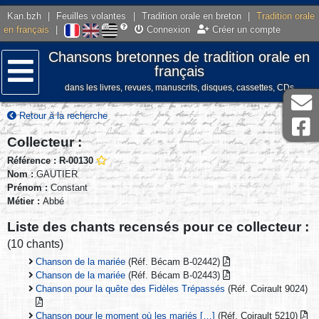
Kan.bzh
|
Feuilles volantes
|
Tradition orale en breton
|
Tradition orale
en français
|
Connexion
Créer un compte
Chansons bretonnes de tradition orale en
français
dans les livres, revues, manuscrits, disques, cassettes, CDs
Menu
Retour à la recherche
Collecteur :
Référence : R-00130
Nom :
GAUTIER
Prénom :
Constant
Métier :
Abbé
Liste des chants recensés pour ce collecteur :
(10 chants)
Chanson de la mariée
(Réf. Bécam B-02442)
Chanson de la mariée
(Réf. Bécam B-02443)
Chanson pour la quête des Fidèles Trépassés
(Réf. Coirault 9024)
Chanson pour le moment où les mariés […]
(Réf. Coirault 5210)