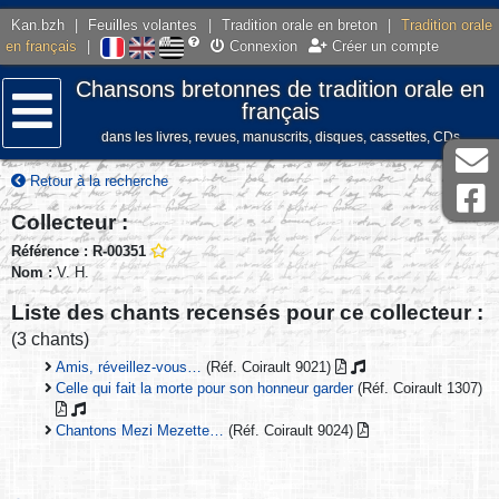
Kan.bzh
|
Feuilles volantes
|
Tradition orale en breton
|
Tradition orale
en français
|
Connexion
Créer un compte
Chansons bretonnes de tradition orale en
français
dans les livres, revues, manuscrits, disques, cassettes, CDs
Menu
Retour à la recherche
Collecteur :
Référence : R-00351
Nom :
V. H.
Liste des chants recensés pour ce collecteur :
(3 chants)
Amis, réveillez-vous…
(Réf. Coirault 9021)
Celle qui fait la morte pour son honneur garder
(Réf. Coirault 1307)
Chantons Mezi Mezette…
(Réf. Coirault 9024)