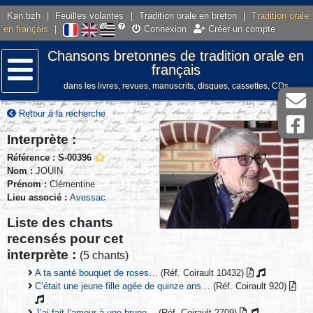
Kan.bzh
|
Feuilles volantes
|
Tradition orale en breton
|
Tradition orale
en français
|
Connexion
Créer un compte
Chansons bretonnes de tradition orale en
français
dans les livres, revues, manuscrits, disques, cassettes, CDs
Menu
Retour à la recherche
Interprète :
Référence : S-00396
Nom :
JOUIN
Prénom :
Clémentine
Lieu associé :
Avessac
Liste des chants
recensés pour cet
interprète :
(5 chants)
A ta santé bouquet de roses…
(Réf. Coirault 10432)
C’était une jeune fille agée de quinze ans…
(Réf. Coirault 920)
J’ai fait l’amour à une brune…
(Réf. Coirault 2709)