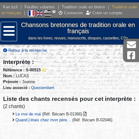
Kan.bzh
|
Feuilles volantes
|
Tradition orale en breton
|
Tradition orale
en français
|
Connexion
Créer un compte
Chansons bretonnes de tradition orale en
français
dans les livres, revues, manuscrits, disques, cassettes, CDs
Menu
Retour à la recherche
Interprète :
Référence : S-00515
Nom :
LUCAS
Prénom :
Jeanne
Lieu associé :
Questembert
Liste des chants recensés pour cet interprète :
(2 chants)
Le moi de mai
(Réf. Bécam B-01366)
Quand j’étais chez mon père…
(Réf. Bécam B-02046)