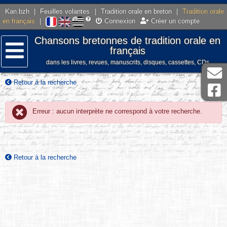
Kan.bzh
|
Feuilles volantes
|
Tradition orale en breton
|
Tradition orale
en français
|
Connexion
Créer un compte
Chansons bretonnes de tradition orale en
français
dans les livres, revues, manuscrits, disques, cassettes, CDs
Menu
Retour à la recherche
Erreur : aucun interprète ne correspond à votre recherche.
Retour à la recherche