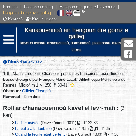
Kan.bzh
|
Follennoù distag
|
Hengoun dre gomz e brezhoneg
|
Hengoun dre gomz e galleg
|
Kevreañ
Krouiñ ur gont
Kanaouennoù an hengoun dre gomz e
galleg
kavet el levrioù, kelaouennoù, dornskridoù, pladennoù, kazetennoù,
Lañser
CDoù
Distro d’an enklask
Titl :
Manuscrits 955, Chansons populaires françaises recueillies en
Basse-Bretagne par François-Marie Luzel, Bibliothèque Municipale de
Rennes, Microfilm 1 Mi 250, f° 30-41.
Oberour :
Ollivier (Joseph)
Rummad :
Dornskrid
Roll ar c’hanaouennoù kavet el levr-mañ :
(3
kan)
La fille avisée
(Dave Coirault 9811)
- f° 32-33
La belle à la fontaine
(Dave Coirault 1705)
- f° 35
Quand la feuille était verte…
(Dave Coirault 4803)
- f° 36