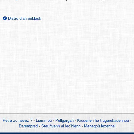
Distro d’an enklask
Petra zo nevez ?
-
Liammoù
-
Pellgargañ
-
Krouerien ha trugarekadennoù
-
Darempred
-
Steuñvenn al lec’hienn
-
Menegoù lezennel