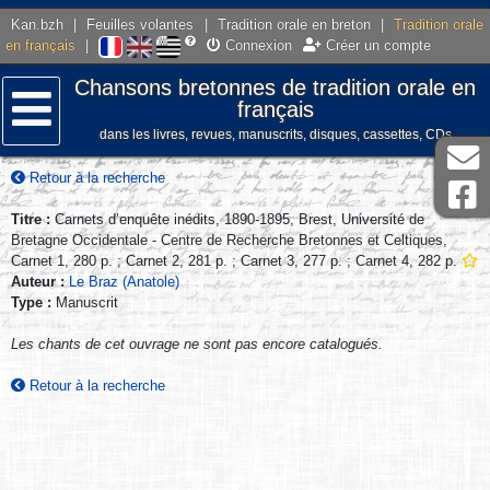
Kan.bzh
|
Feuilles volantes
|
Tradition orale en breton
|
Tradition orale
en français
|
Connexion
Créer un compte
Chansons bretonnes de tradition orale en
français
dans les livres, revues, manuscrits, disques, cassettes, CDs
Menu
Retour à la recherche
Titre :
Carnets d’enquête inédits, 1890-1895, Brest, Université de
Bretagne Occidentale - Centre de Recherche Bretonnes et Celtiques,
Carnet 1, 280 p. ; Carnet 2, 281 p. ; Carnet 3, 277 p. ; Carnet 4, 282 p.
Auteur :
Le Braz (Anatole)
Type :
Manuscrit
Les chants de cet ouvrage ne sont pas encore catalogués.
Retour à la recherche