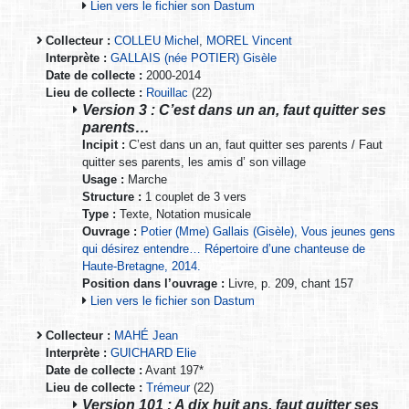
Lien vers le fichier son Dastum
Collecteur :
COLLEU Michel
,
MOREL Vincent
Interprète :
GALLAIS (née POTIER) Gisèle
Date de collecte :
2000-2014
Lieu de collecte :
Rouillac
(22)
Version 3 : C’est dans un an, faut quitter ses
parents…
Incipit :
C’est dans un an, faut quitter ses parents / Faut
quitter ses parents, les amis d’ son village
Usage :
Marche
Structure :
1 couplet de 3 vers
Type :
Texte, Notation musicale
Ouvrage :
Potier (Mme) Gallais (Gisèle), Vous jeunes gens
qui désirez entendre… Répertoire d’une chanteuse de
Haute-Bretagne, 2014.
Position dans l’ouvrage :
Livre, p. 209, chant 157
Lien vers le fichier son Dastum
Collecteur :
MAHÉ Jean
Interprète :
GUICHARD Elie
Date de collecte :
Avant 197*
Lieu de collecte :
Trémeur
(22)
Version 101 : A dix huit ans, faut quitter ses