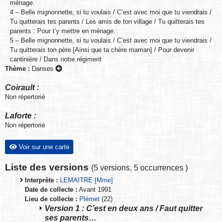
ménage.
4 – Belle mignonnette, si tu voulais / C’est avec moi que tu viendrais /
Tu quitterais tes parents / Les amis de ton village / Tu quitterais tes
parents : Pour t’y mettre en ménage.
5 – Belle mignonnette, si tu voulais / C’est avec moi que tu viendrais /
Tu quitterais ton père [Ainsi que ta chère maman] / Pour devenir
cantinière / Dans notre régiment
Thème :
Danses
Coirault :
Non répertorié
Laforte :
Non répertorié
Voir sur une carte
Liste des versions
(
5 versions
,
5 occurrences
)
Interprète :
LEMAITRE [Mme]
Date de collecte :
Avant 1991
Lieu de collecte :
Plémet
(22)
Version 1 : C’est en deux ans / Faut quitter
ses parents…