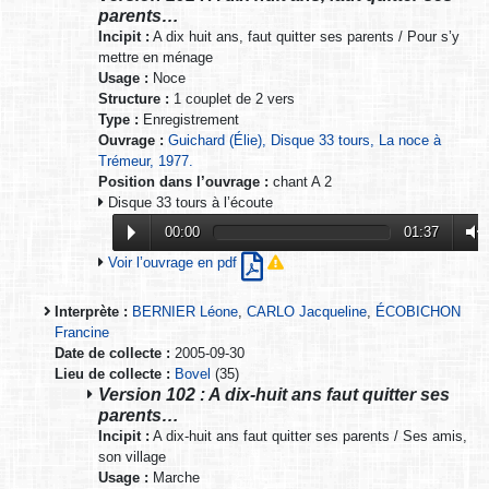
parents…
Incipit :
A dix huit ans, faut quitter ses parents / Pour s’y
mettre en ménage
Usage :
Noce
Structure :
1 couplet de 2 vers
Type :
Enregistrement
Ouvrage :
Guichard (Élie), Disque 33 tours, La noce à
Trémeur, 1977.
Position dans l’ouvrage :
chant A 2
Disque 33 tours à l’écoute
00:00
01:37
Voir l’ouvrage en pdf
Interprète :
BERNIER Léone
,
CARLO Jacqueline
,
ÉCOBICHON
Francine
Date de collecte :
2005-09-30
Lieu de collecte :
Bovel
(35)
Version 102 : A dix-huit ans faut quitter ses
parents…
Incipit :
A dix-huit ans faut quitter ses parents / Ses amis,
son village
Usage :
Marche