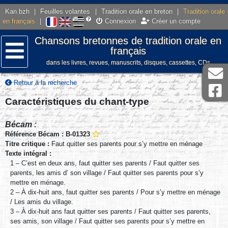
Kan.bzh
|
Feuilles volantes
|
Tradition orale en breton
|
Tradition orale
en français
|
Connexion
Créer un compte
Chansons bretonnes de tradition orale en
français
dans les livres, revues, manuscrits, disques, cassettes, CDs
Menu
Retour à la recherche
Caractéristiques du chant-type
Bécam :
Référence Bécam : B-01323
Titre critique :
Faut quitter ses parents pour s’y mettre en ménage
Texte intégral :
1 – C’est en deux ans, faut quitter ses parents / Faut quitter ses
parents, les amis d’ son village / Faut quitter ses parents pour s’y
mettre en ménage.
2 – À dix-huit ans, faut quitter ses parents / Pour s’y mettre en ménage
/ Les amis du village.
3 – À dix-huit ans faut quitter ses parents / Faut quitter ses parents,
ses amis, son village / Faut quitter ses parents pour s’y mettre en