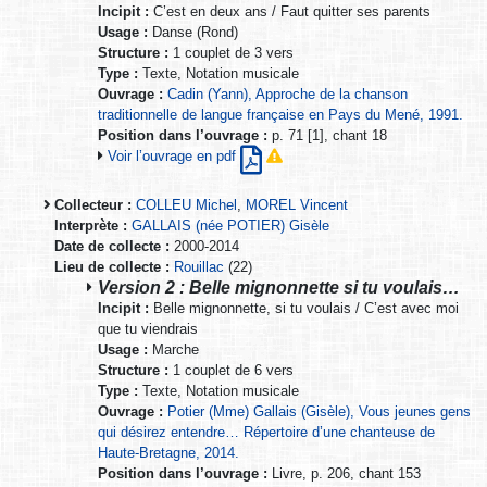
Incipit :
C’est en deux ans / Faut quitter ses parents
Usage :
Danse (Rond)
Structure :
1 couplet de 3 vers
Type :
Texte, Notation musicale
Ouvrage :
Cadin (Yann), Approche de la chanson
traditionnelle de langue française en Pays du Mené, 1991.
Position dans l’ouvrage :
p. 71 [1], chant 18
Voir l’ouvrage en pdf
Collecteur :
COLLEU Michel
,
MOREL Vincent
Interprète :
GALLAIS (née POTIER) Gisèle
Date de collecte :
2000-2014
Lieu de collecte :
Rouillac
(22)
Version 2 : Belle mignonnette si tu voulais…
Incipit :
Belle mignonnette, si tu voulais / C’est avec moi
que tu viendrais
Usage :
Marche
Structure :
1 couplet de 6 vers
Type :
Texte, Notation musicale
Ouvrage :
Potier (Mme) Gallais (Gisèle), Vous jeunes gens
qui désirez entendre… Répertoire d’une chanteuse de
Haute-Bretagne, 2014.
Position dans l’ouvrage :
Livre, p. 206, chant 153