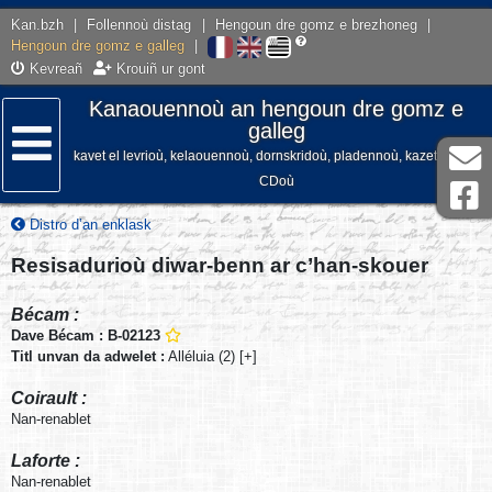
Kan.bzh
|
Follennoù distag
|
Hengoun dre gomz e brezhoneg
|
Hengoun dre gomz e galleg
|
Kevreañ
Krouiñ ur gont
Kanaouennoù an hengoun dre gomz e
galleg
kavet el levrioù, kelaouennoù, dornskridoù, pladennoù, kazetennoù,
Lañser
CDoù
Distro d’an enklask
Resisadurioù diwar-benn ar c’han-skouer
Bécam :
Dave Bécam : B-02123
Titl unvan da adwelet :
Alléluia (2) [+]
Coirault :
Nan-renablet
Laforte :
Nan-renablet