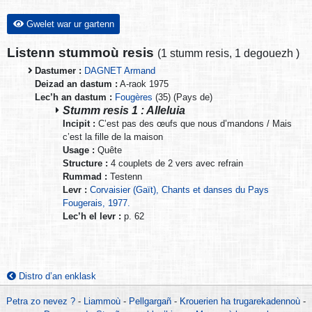
Gwelet war ur gartenn
Listenn stummoù resis
(
1 stumm resis
,
1 degouezh
)
Dastumer :
DAGNET Armand
Deizad an dastum :
A-raok 1975
Lec’h an dastum :
Fougères
(35) (Pays de)
Stumm resis 1 : Alleluia
Incipit :
C’est pas des œufs que nous d’mandons / Mais
c’est la fille de la maison
Usage :
Quête
Structure :
4 couplets de 2 vers avec refrain
Rummad :
Testenn
Levr :
Corvaisier (Gaït), Chants et danses du Pays
Fougerais, 1977.
Lec’h el levr :
p. 62
Distro d’an enklask
Petra zo nevez ?
-
Liammoù
-
Pellgargañ
-
Krouerien ha trugarekadennoù
-