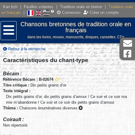
Kan.bzh
|
Feuilles volantes
|
Tradition orale en breton
|
Tradition orale
en français
|
Connexion
Créer un compte
Chansons bretonnes de tradition orale en
français
dans les livres, revues, manuscrits, disques, cassettes, CDs
Menu
Retour à la recherche
Caractéristiques du chant-type
Bécam :
Référence Bécam : B-02674
Titre critique :
Dix petits grains d’or
Texte intégral :
Dix petits grains d’or, dix petits grains d’amour / Ce soir et ce soir ma
mie m’abandonne / Ce soir et ce soir dix petits grains d’amour.
Thème :
Chansons énumératives diverses
Coirault :
Non répertorié