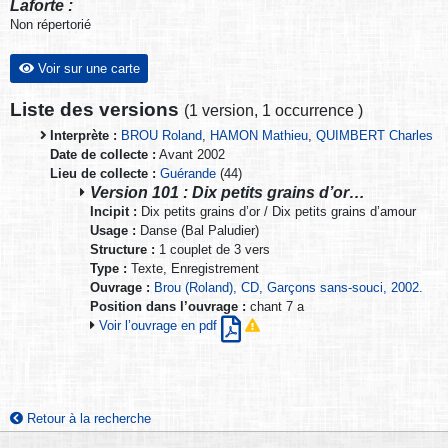
Laforte :
Non répertorié
Voir sur une carte
Liste des versions
(
1 version
,
1 occurrence
)
Interprète :
BROU Roland
,
HAMON Mathieu
,
QUIMBERT Charles
Date de collecte :
Avant 2002
Lieu de collecte :
Guérande
(44)
Version 101 : Dix petits grains d’or…
Incipit :
Dix petits grains d’or / Dix petits grains d’amour
Usage :
Danse (Bal Paludier)
Structure :
1 couplet de 3 vers
Type :
Texte, Enregistrement
Ouvrage :
Brou (Roland), CD, Garçons sans-souci, 2002.
Position dans l’ouvrage :
chant 7 a
Voir l’ouvrage en pdf
Retour à la recherche