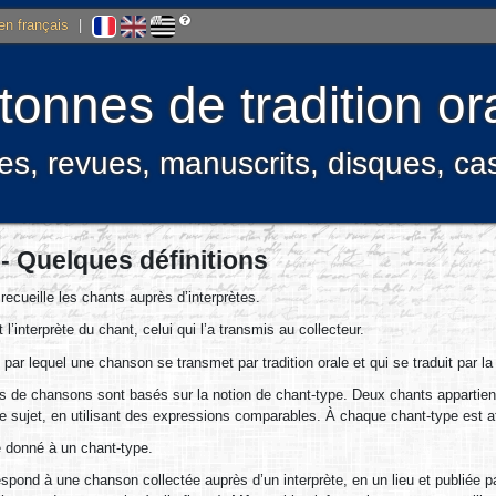
 en français
|
onnes de tradition ora
res, revues, manuscrits, disques, c
- Quelques définitions
 recueille les chants auprès d’interprètes.
 l’interprète du chant, celui qui l’a transmis au collecteur.
par lequel une chanson se transmet par tradition orale et qui se traduit par 
s de chansons sont basés sur la notion de chant-type. Deux chants appartie
e sujet, en utilisant des expressions comparables. À chaque chant-type est attrib
re donné à un chant-type.
spond à une chanson collectée auprès d’un interprète, en un lieu et publiée par