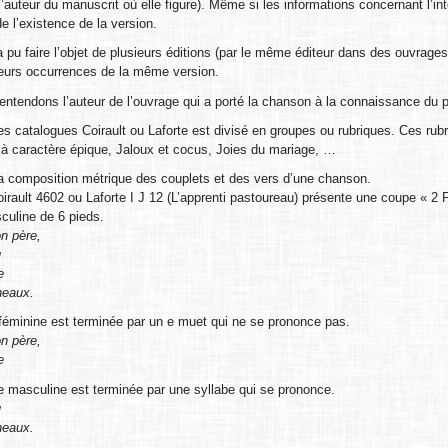
auteur du manuscrit où elle figure). Même si les informations concernant l’inte
e l’existence de la version.
 pu faire l’objet de plusieurs éditions (par le même éditeur dans des ouvrages
usieurs occurrences de la même version.
entendons l’auteur de l’ouvrage qui a porté la chanson à la connaissance du pu
 catalogues Coirault ou Laforte est divisé en groupes ou rubriques. Ces r
 à caractère épique, Jaloux et cocus, Joies du mariage, …
a composition métrique des couplets et des vers d’une chanson.
rault 4602 ou Laforte I J 12 (L’apprenti pastoureau) présente une coupe « 2
culine de 6 pieds.
n père,
u
e
neaux.
féminine est terminée par un e muet qui ne se prononce pas.
n père,
e
 masculine est terminée par une syllabe qui se prononce.
u
neaux.