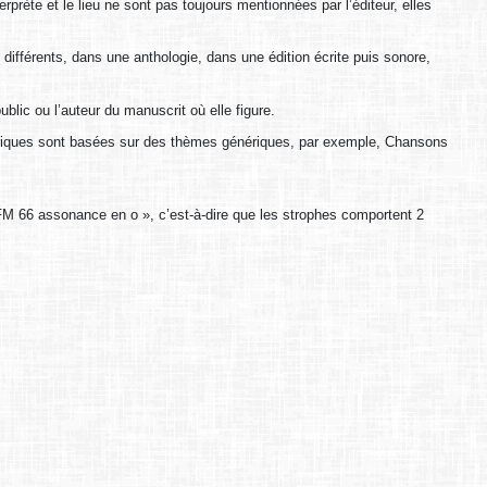
rprète et le lieu ne sont pas toujours mentionnées par l’éditeur, elles
 différents, dans une anthologie, dans une édition écrite puis sonore,
blic ou l’auteur du manuscrit où elle figure.
ubriques sont basées sur des thèmes génériques, par exemple, Chansons
 FM 66 assonance en o », c’est-à-dire que les strophes comportent 2