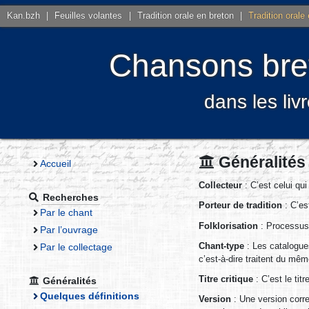
Kan.bzh
|
Feuilles volantes
|
Tradition orale en breton
|
Tradition orale
Chansons bret
dans les liv
Généralités 
Accueil
Collecteur
: C’est celui qui
Recherches
Porteur de tradition
: C’est
Par le chant
Folklorisation
: Processus 
Par l’ouvrage
Chant-type
: Les catalogue
Par le collectage
c’est-à-dire traitent du mêm
Titre critique
: C’est le tit
Généralités
Quelques définitions
Version
: Une version corre