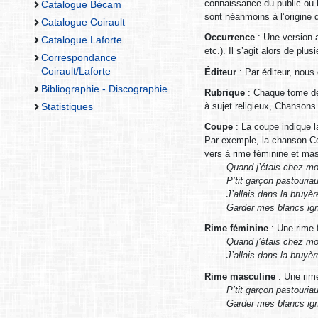
connaissance du public ou l’
Catalogue Bécam
sont néanmoins à l’origine d
Catalogue Coirault
Occurrence
: Une version a
Catalogue Laforte
etc.). Il s’agit alors de pl
Correspondance
Coirault/Laforte
Éditeur
: Par éditeur, nous 
Bibliographie - Discographie
Rubrique
: Chaque tome des
à sujet religieux, Chansons
Statistiques
Coupe
: La coupe indique l
Par exemple, la chanson Coi
vers à rime féminine et mas
Quand j’étais chez mo
P’tit garçon pastouria
J’allais dans la bruyèr
Garder mes blancs ig
Rime féminine
: Une rime 
Quand j’étais chez mo
J’allais dans la bruyèr
Rime masculine
: Une rime
P’tit garçon pastouria
Garder mes blancs ig