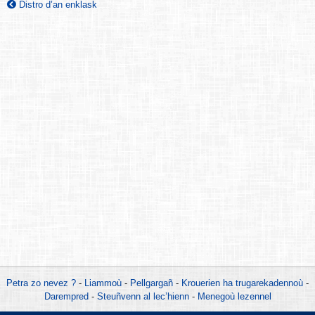
Distro d’an enklask
Petra zo nevez ?
-
Liammoù
-
Pellgargañ
-
Krouerien ha trugarekadennoù
-
Darempred
-
Steuñvenn al lec’hienn
-
Menegoù lezennel