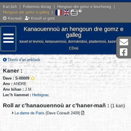
Kan.bzh
|
Follennoù distag
|
Hengoun dre gomz e brezhoneg
|
Hengoun dre gomz e galleg
|
Kevreañ
Krouiñ ur gont
Kanaouennoù an hengoun dre gomz e
galleg
kavet el levrioù, kelaouennoù, dornskridoù, pladennoù, kazetennoù,
Lañser
CDoù
Distro d’an enklask
Kaner :
Dave : S-00009
Anv :
ANDRE
Anv bihan :
J.M.
Lec’h liammet :
Herbignac
Roll ar c’hanaouennoù ar c’haner-mañ :
(1 kan)
La dame de Paris
(Dave Coirault 2409)