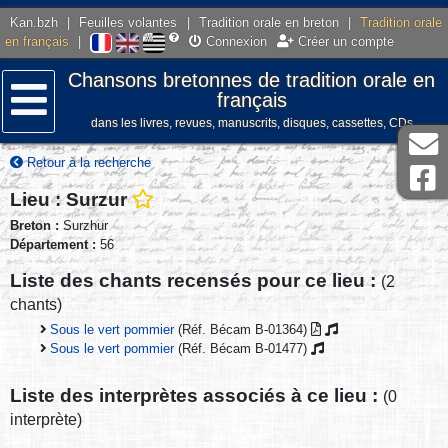
Kan.bzh
|
Feuilles volantes
|
Tradition orale en breton
|
Tradition orale
en français
|
Connexion
Créer un compte
Chansons bretonnes de tradition orale en
français
dans les livres, revues, manuscrits, disques, cassettes, CDs
Menu
Retour à la recherche
Lieu : Surzur
Breton :
Surzhur
Département :
56
Liste des chants recensés pour ce lieu :
(2
chants)
Sous le vert pommier
(Réf. Bécam B-01364)
Sous le vert pommier
(Réf. Bécam B-01477)
Liste des interprètes associés à ce lieu :
(0
interprète)