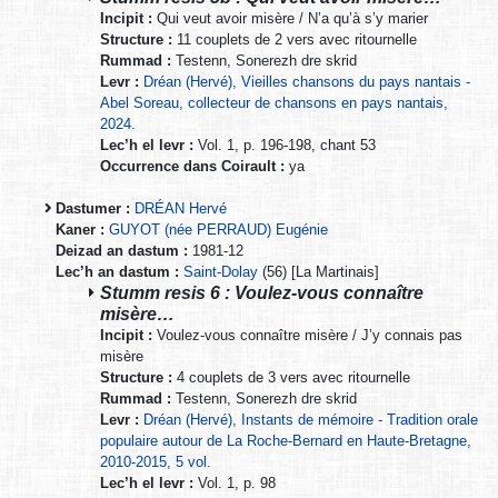
Incipit :
Qui veut avoir misère / N’a qu’à s’y marier
Structure :
11 couplets de 2 vers avec ritournelle
Rummad :
Testenn, Sonerezh dre skrid
Levr :
Dréan (Hervé), Vieilles chansons du pays nantais -
Abel Soreau, collecteur de chansons en pays nantais,
2024.
Lec’h el levr :
Vol. 1, p. 196-198, chant 53
Occurrence dans Coirault :
ya
Dastumer :
DRÉAN Hervé
Kaner :
GUYOT (née PERRAUD) Eugénie
Deizad an dastum :
1981-12
Lec’h an dastum :
Saint-Dolay
(56) [La Martinais]
Stumm resis 6 : Voulez-vous connaître
misère…
Incipit :
Voulez-vous connaître misère / J’y connais pas
misère
Structure :
4 couplets de 3 vers avec ritournelle
Rummad :
Testenn, Sonerezh dre skrid
Levr :
Dréan (Hervé), Instants de mémoire - Tradition orale
populaire autour de La Roche-Bernard en Haute-Bretagne,
2010-2015, 5 vol.
Lec’h el levr :
Vol. 1, p. 98