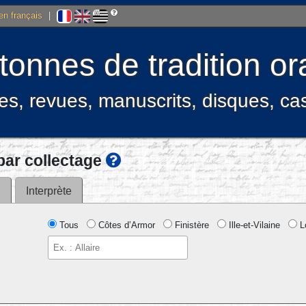
 en français
|
onnes de tradition ora
res, revues, manuscrits, disques, c
ar collectage
r
Interprète
Tous
Côtes d’Armor
Finistère
Ille-et-Vilaine
Lo