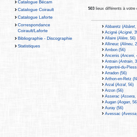
Catalogue Bécam
503
lieux différents à votre 
Catalogue Coirault
Catalogue Laforte
Correspondance
Abbaretz (
Abâret
,
Coirault/Laforte
Acigné (
Acignë
, 3
Bibliographie - Discographie
Allaire (
Alére
, 56)
Allineuc (
Alineu
, 
Statistiques
Ambon (56)
Ancenis (
Anceni
,
Antrain (
Antrain
, 
Argentré-du-Plessi
Arradon (56)
Arthon-en-Retz (
N
Arzal (
Arzal
, 56)
Arzon (56)
Asserac (
Assera
,
Augan (
Aogan
, 56
Auray (56)
Avessac (
Avessa