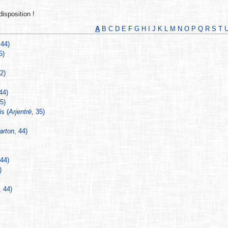
disposition !
A
B
C
D
E
F
G
H
I
J
K
L
M
N
O
P
Q
R
S
T
 44)
5)
22)
 44)
35)
s (
Arjentrë
, 35)
arton
, 44)
 44)
)
, 44)