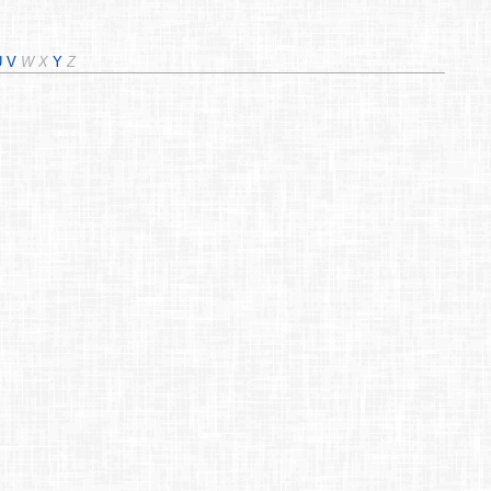
U
V
W
X
Y
Z