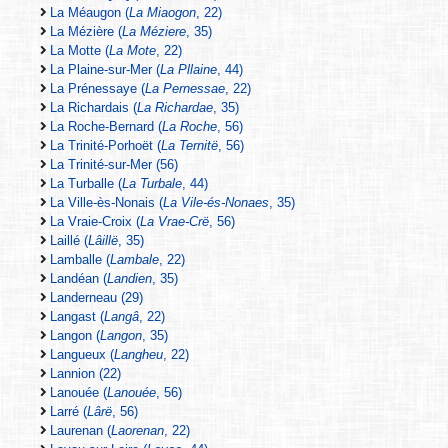
La Méaugon (
La Miaogon
, 22)
La Mézière (
La Méziere
, 35)
La Motte (
La Mote
, 22)
La Plaine-sur-Mer (
La Pllaine
, 44)
La Prénessaye (
La Pernessae
, 22)
La Richardais (
La Richardae
, 35)
La Roche-Bernard (
La Roche
, 56)
La Trinité-Porhoët (
La Ternitë
, 56)
La Trinité-sur-Mer (56)
La Turballe (
La Turbale
, 44)
La Ville-ès-Nonais (
La Vile-és-Nonaes
, 35)
La Vraie-Croix (
La Vrae-Crë
, 56)
Laillé (
Lâillë
, 35)
Lamballe (
Lambale
, 22)
Landéan (
Landien
, 35)
Landerneau (29)
Langast (
Langâ
, 22)
Langon (
Langon
, 35)
Langueux (
Langheu
, 22)
Lannion (22)
Lanouée (
Lanouée
, 56)
Larré (
Lârë
, 56)
Laurenan (
Laorenan
, 22)