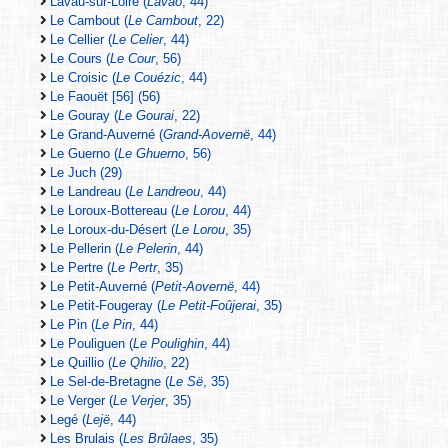
Lavau-sur-Loire (
Lavao
, 44)
Le Cambout (
Le Cambout
, 22)
Le Cellier (
Le Celier
, 44)
Le Cours (
Le Cour
, 56)
Le Croisic (
Le Couézic
, 44)
Le Faouët [56] (56)
Le Gouray (
Le Gourai
, 22)
Le Grand-Auverné (
Grand-Aovernë
, 44)
Le Guerno (
Le Ghuerno
, 56)
Le Juch (29)
Le Landreau (
Le Landreou
, 44)
Le Loroux-Bottereau (
Le Lorou
, 44)
Le Loroux-du-Désert (
Le Lorou
, 35)
Le Pellerin (
Le Pelerin
, 44)
Le Pertre (
Le Pertr
, 35)
Le Petit-Auverné (
Petit-Aovernë
, 44)
Le Petit-Fougeray (
Le Petit-Foûjerai
, 35)
Le Pin (
Le Pin
, 44)
Le Pouliguen (
Le Poulighin
, 44)
Le Quillio (
Le Qhilio
, 22)
Le Sel-de-Bretagne (
Le Së
, 35)
Le Verger (
Le Verjer
, 35)
Legé (
Lejë
, 44)
Les Brulais (
Les Brûlaes
, 35)