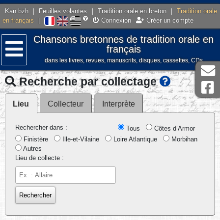
Kan.bzh
|
Feuilles volantes
|
Tradition orale en breton
|
Tradition orale
en français
|
Connexion
Créer un compte
Chansons bretonnes de tradition orale en
français
dans les livres, revues, manuscrits, disques, cassettes, CDs
Menu
Recherche par collectage
Lieu
Collecteur
Interprète
Rechercher dans :
Tous
Côtes d’Armor
Finistère
Ille-et-Vilaine
Loire Atlantique
Morbihan
Autres
Lieu de collecte :