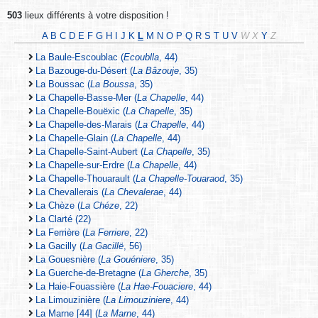
503
lieux différents à votre disposition !
A
B
C
D
E
F
G
H
I
J
K
L
M
N
O
P
Q
R
S
T
U
V
W
X
Y
Z
La Baule-Escoublac (
Ecoublla
, 44)
La Bazouge-du-Désert (
La Bâzouje
, 35)
La Boussac (
La Boussa
, 35)
La Chapelle-Basse-Mer (
La Chapelle
, 44)
La Chapelle-Bouëxic (
La Chapelle
, 35)
La Chapelle-des-Marais (
La Chapelle
, 44)
La Chapelle-Glain (
La Chapelle
, 44)
La Chapelle-Saint-Aubert (
La Chapelle
, 35)
La Chapelle-sur-Erdre (
La Chapelle
, 44)
La Chapelle-Thouarault (
La Chapelle-Touaraod
, 35)
La Chevallerais (
La Chevalerae
, 44)
La Chèze (
La Chéze
, 22)
La Clarté (22)
La Ferrière (
La Ferriere
, 22)
La Gacilly (
La Gacillë
, 56)
La Gouesnière (
La Gouéniere
, 35)
La Guerche-de-Bretagne (
La Gherche
, 35)
La Haie-Fouassière (
La Hae-Fouaciere
, 44)
La Limouzinière (
La Limouziniere
, 44)
La Marne [44] (
La Marne
, 44)