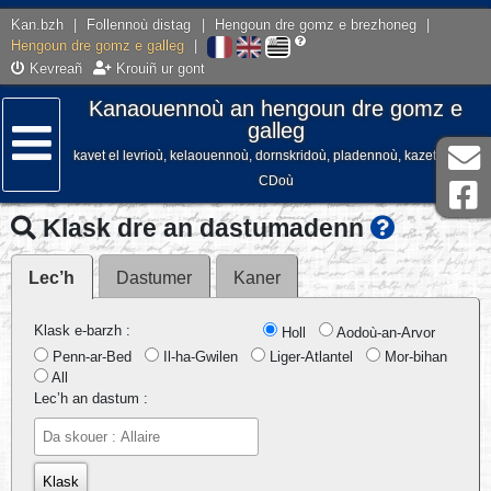
Kan.bzh
|
Follennoù distag
|
Hengoun dre gomz e brezhoneg
|
Hengoun dre gomz e galleg
|
Kevreañ
Krouiñ ur gont
Kanaouennoù an hengoun dre gomz e
galleg
kavet el levrioù, kelaouennoù, dornskridoù, pladennoù, kazetennoù,
Lañser
CDoù
Klask dre an dastumadenn
Lec’h
Dastumer
Kaner
Klask e-barzh :
Holl
Aodoù-an-Arvor
Penn-ar-Bed
Il-ha-Gwilen
Liger-Atlantel
Mor-bihan
All
Lec’h an dastum :