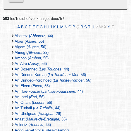
503
lec’h disheñvel kinniget deoc’h !
A
B
C
D
E
F
G
H
I
J
K
L
M
N
O
P
Q
R
S
T
U
V
W
X
Y
Z
Abarrez (
Abbaretz
, 44)
Alaer (
Allaire
, 56)
Algam (
Augan
, 56)
Alineg (
Allineuc
, 22)
Ambon (
Ambon
, 56)
An Alre (
Auray
, 56)
An Dosenneg (
Les Touches
, 44)
An Drinded-Karnag (
La Trinité-sur-Mer
, 56)
An Drinded-Porc’hoed (
La Trinité-Porhoët
, 56)
An Elven (
Elven
, 56)
An Hae-Foazer (
La Haie-Fouassière
, 44)
An Intel (
Etel
, 56)
An Oriant (
Lorient
, 56)
An Turball (
La Turballe
, 44)
An Uhelgoad (
Huelgoat
, 29)
Anast (
Maure-de-Bretagne
, 35)
Ankiniz (
Ancenis
, 44)
Aodoù-an-Arvor (
Côtes-d’Armor
)