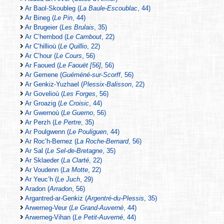
Ar Baol-Skoubleg (
La Baule-Escoublac
, 44)
Ar Bineg (
Le Pin
, 44)
Ar Brugeier (
Les Brulais
, 35)
Ar C’hembod (
Le Cambout
, 22)
Ar C’hillioù (
Le Quillio
, 22)
Ar C’hour (
Le Cours
, 56)
Ar Faoued (
Le Faouët [56]
, 56)
Ar Gemene (
Guéméné-sur-Scorff
, 56)
Ar Genkiz-Yuzhael (
Plessix-Balisson
, 22)
Ar Govelioù (
Les Forges
, 56)
Ar Groazig (
Le Croisic
, 44)
Ar Gwernoù (
Le Guerno
, 56)
Ar Perzh (
Le Pertre
, 35)
Ar Poulgwenn (
Le Pouliguen
, 44)
Ar Roc’h-Bernez (
La Roche-Bernard
, 56)
Ar Sal (
Le Sel-de-Bretagne
, 35)
Ar Sklaeder (
La Clarté
, 22)
Ar Voudenn (
La Motte
, 22)
Ar Yeuc’h (
Le Juch
, 29)
Aradon (
Arradon
, 56)
Argantred-ar-Genkiz (
Argentré-du-Plessis
, 35)
Arwerneg-Veur (
Le Grand-Auverné
, 44)
Arwerneg-Vihan (
Le Petit-Auverné
, 44)