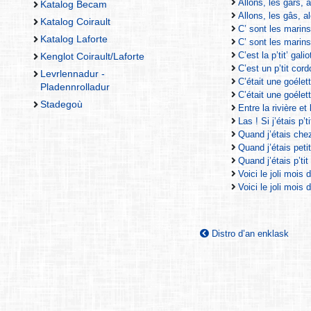
Allons, les gars, 
Katalog Becam
Allons, les gâs, a
Katalog Coirault
C’ sont les mari
Katalog Laforte
C’ sont les mari
C’est la p’tit’ gal
Kenglot Coirault/Laforte
C’est un p’tit cor
Levrlennadur -
C’était une goéle
Pladennrolladur
C’était une goéle
Stadegoù
Entre la rivière et
Las ! Si j’étais p’
Quand j’étais che
Quand j’étais pet
Quand j’étais p’ti
Voici le joli mois
Voici le joli mois
Distro d’an enklask