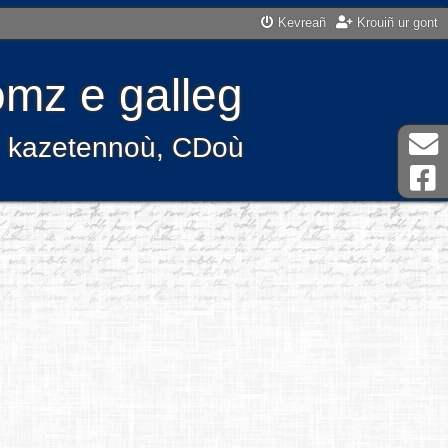
Kevreañ
Krouiñ ur gont
mz e galleg
ù, kazetennoù, CDoù