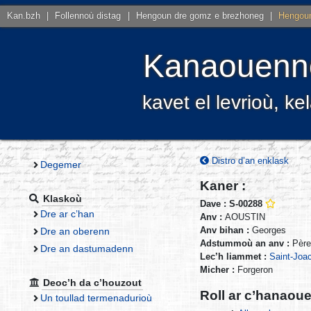
Kan.bzh
|
Follennoù distag
|
Hengoun dre gomz e brezhoneg
|
Hengoun
Kanaouenno
kavet el levrioù, 
Distro d’an enklask
Degemer
Kaner :
Klaskoù
Dave : S-00288
Dre ar c’han
Anv :
AOUSTIN
Anv bihan :
Georges
Dre an oberenn
Adstummoù an anv :
Père
Dre an dastumadenn
Lec’h liammet :
Saint-Joa
Micher :
Forgeron
Deoc’h da c’houzout
Roll ar c’hanaou
Un toullad termenadurioù