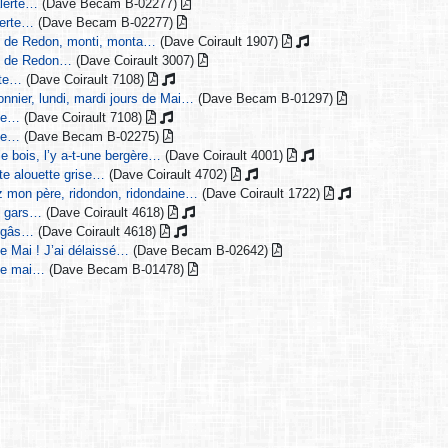
alerte…
(Dave Becam B-02277)
lerte…
(Dave Becam B-02277)
ns de Redon, monti, monta…
(Dave Coirault 1907)
ns de Redon…
(Dave Coirault 3007)
iote…
(Dave Coirault 7108)
donnier, lundi, mardi jours de Mai…
(Dave Becam B-01297)
tte…
(Dave Coirault 7108)
tte…
(Dave Becam B-02275)
 le bois, l’y a-t-une bergère…
(Dave Coirault 4001)
tite alouette grise…
(Dave Coirault 4702)
z mon père, ridondon, ridondaine…
(Dave Coirault 1722)
it gars…
(Dave Coirault 4618)
t gâs…
(Dave Coirault 4618)
 de Mai ! J’ai délaissé…
(Dave Becam B-02642)
 de mai…
(Dave Becam B-01478)