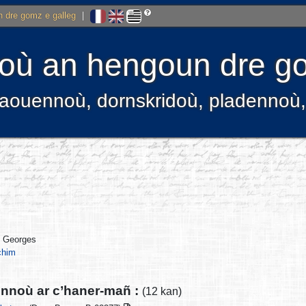
 dre gomz e galleg
|
ù an hengoun dre go
kelaouennoù, dornskridoù, pladenno
 Georges
chim
ennoù ar c’haner-mañ :
(12 kan)