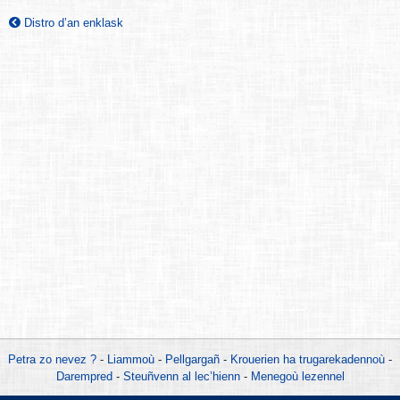
Distro d’an enklask
Petra zo nevez ?
-
Liammoù
-
Pellgargañ
-
Krouerien ha trugarekadennoù
-
Darempred
-
Steuñvenn al lec’hienn
-
Menegoù lezennel