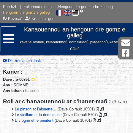
Kan.bzh
|
Follennoù distag
|
Hengoun dre gomz e brezhoneg
|
Hengoun dre gomz e galleg
|
Kevreañ
Krouiñ ur gont
Kanaouennoù an hengoun dre gomz e
galleg
kavet el levrioù, kelaouennoù, dornskridoù, pladennoù, kazetennoù,
Lañser
CDoù
Distro d’an enklask
Kaner :
Dave : S-00761
Anv :
ROMME
Anv bihan :
Isabelle
Roll ar c’hanaouennoù ar c’haner-mañ :
(3 kan)
Le pinson et l’alouette…
(Dave Coirault 10501)
Le vieillard et la demoiselle
(Dave Coirault 5707)
L’ivrogne et le pénitent
(Dave Coirault 10701)