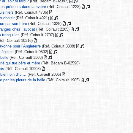
 au soir si tard ?
(Réf. Bécam B-02397)
 les présents dans la rivière
(Réf. Coirault 1223)
isiniers
(Réf. Coirault 4706)
s choisir
(Réf. Coirault 4921)
due par son frère
(Réf. Coirault 1328)
ranges chez l’avocat
(Réf. Coirault 2205)
s tranquilles
(Réf. Coirault 2707)
éf. Coirault 10316)
ayonne pour l’Angleterre
(Réf. Coirault 3308)
 églises
(Réf. Coirault 9502)
 belle
(Réf. Coirault 3503)
rié qui tue père et mère
(Réf. Bécam B-02596)
cis
(Réf. Coirault 10908)
bien loin d’ici…
(Réf. Coirault 2806)
par les pleurs de la belle
(Réf. Coirault 1905)