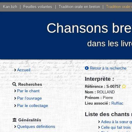
Kan.bzh
|
Feuilles volantes
|
Tradition orale en breton
|
Tradition orale
Chansons bret
dans les liv
Retour à la recherche
Accueil
Interprète :
Recherches
Référence : S-00757
Par le chant
Nom :
ROLLAND
Prénom :
Pierre
Par l’ouvrage
Lieu associé :
Ruffiac
Par le collectage
Liste des chants 
Généralités
Adieu à la sœur q
Quelques définitions
Celle qui fait troi