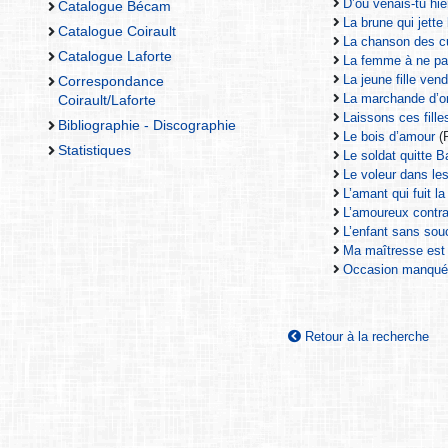
D’où venais-tu hier
Catalogue Bécam
La brune qui jette
Catalogue Coirault
La chanson des cu
Catalogue Laforte
La femme à ne pa
La jeune fille ven
Correspondance
La marchande d’o
Coirault/Laforte
Laissons ces fille
Bibliographie - Discographie
Le bois d’amour
(R
Statistiques
Le soldat quitte B
Le voleur dans les
L’amant qui fuit la
L’amoureux contra
L’enfant sans sou
Ma maîtresse est 
Occasion manquée 
Retour à la recherche