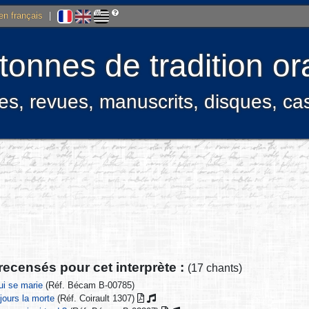
 en français
|
onnes de tradition ora
res, revues, manuscrits, disques, c
recensés pour cet interprète :
(17 chants)
ui se marie
(Réf. Bécam B-00785)
s jours la morte
(Réf. Coirault 1307)