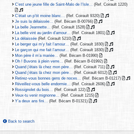
C’est une jeune fille de Saint-Malo de l’Isle…
(Ref. Coirault 1220)
C’était un p’tit moine blanc…
(Ref. Coirault 9320)
Je suis la délaissée…
(Ref. Bécam B-00766)
La belle Jeannette…
(Ref. Coirault 1528)
La belle vint au jardin d’amour…
(Ref. Coirault 1801)
La délaissée
(Ref. Coirault 5210)
Le berger qui m’y fait l’amour…
(Ref. Coirault 1830)
Le garçon qui me fait l’amour…
(Ref. Coirault 1830)
Mon père il m’a mariée…
(Ref. Bécam B-01990)
Oh ! Buvons à plein verre…
(Ref. Bécam B-01992)
Quand j’étais là chez mon père…
(Ref. Coirault 711)
Quand j’étais là chez mon père…
(Ref. Coirault 6012)
Retirez-vous bonnes gens de noces…
(Ref. Bécam B-01217)
Réveillez-vous belle endormie…
(Ref. Coirault 2606)
Rossignolet du bois…
(Ref. Coirault 122)
Veux-tu venir mignonne…
(Ref. Coirault 1215)
Y’a deux ans fini…
(Ref. Bécam B-01321)
Back to search