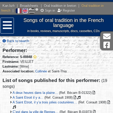
Kan.bzh
|
Broadsheets
|
Oral tradition in breton
|
Oral tradition in
french
|
Sign in
Register
Songs of oral tradition in the French
language
in books, reviews, manuscripts, discs, cassettes, CDs
Menu
Back to search
Performer:
Reference: S-00848
Firstname:
VEILLET
Lastname:
[Mme]
Associated location:
Collinée
et Saint-Thia
List of songs published for this performer:
(19
songs)
A deux heures dans la plaine…
(Ref. Bécam B-01322)
A Saint Etroit il y a…
(Ref. Coirault 1908)
A Saint Etroit, il y’a trois jolies couturières…
(Ref. Coirault 1908)
C’est dans la ville de Rennes…
(Ref. Bécam B-01973)