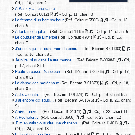
Cd, p. 10, chant 2
A Paris y a t’une dame…
(Ref. Coirault 6012)
- Cd, p. 11, chant 3
La femme d’un bambocheur
(Ref. Coirault 5505)
- Cd, p. 13,
chant 5
A fontaine la jolie…
(Ref. Coirault 1415)
- Cd, p. 14, chant 6
Le couturier de Limerzel
(Ref. Coirault 4704)
- Cd, p. 15,
chant 7
J’ai dix aiguilles dans mon chapeau…
(Ref. Bécam B-01360)
- Cd, p. 16, chant 8 a
Je n’irai plus dans l’autre monde…
(Ref. Bécam B-00984)
- Cd,
p. 17, chant 8 b1
Roule ta bosse, Napoléon…
(Ref. Bécam B-00985)
- Cd, p. 17,
chant 8 b2
La danse des maréchaux
(Ref. Bécam B-01373)
- Cd, p. 18,
chant 8 c
A dix à quatre…
(Ref. Bécam B-01374)
- Cd, p. 19, chant 9 a
J’ai encore dix sous…
(Ref. Bécam B-01375)
- Cd, p. 21, chant
9 c
Arrive, arrive…
(Ref. Bécam B-01371)
- Cd, p. 22, chant 11
A Rochefort…
(Ref. Coirault 3608)
- Cd, p. 23, chant 12
J’ m’en vais vous dire une chanson…
(Ref. Coirault 11401)
-
Cd, p. 24, chant 13
Là-haut sur la colline…
(Ref. Coirault 1516)
- Cd, p. 25, chant