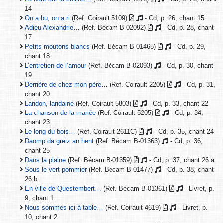
14
On a bu, on a ri
(Ref. Coirault 5109)
- Cd, p. 26, chant 15
Adieu Alexandrie…
(Ref. Bécam B-02092)
- Cd, p. 28, chant
17
Petits moutons blancs
(Ref. Bécam B-01465)
- Cd, p. 29,
chant 18
L’entretien de l’amour
(Ref. Bécam B-02093)
- Cd, p. 30, chant
19
Derrière de chez mon père…
(Ref. Coirault 2205)
- Cd, p. 31,
chant 20
Laridon, laridaine
(Ref. Coirault 5803)
- Cd, p. 33, chant 22
La chanson de la mariée
(Ref. Coirault 5205)
- Cd, p. 34,
chant 23
Le long du bois…
(Ref. Coirault 2611C)
- Cd, p. 35, chant 24
Daomp da greiz an hent
(Ref. Bécam B-01363)
- Cd, p. 36,
chant 25
Dans la plaine
(Ref. Bécam B-01359)
- Cd, p. 37, chant 26 a
Sous le vert pommier
(Ref. Bécam B-01477)
- Cd, p. 38, chant
26 b
En ville de Questembert…
(Ref. Bécam B-01361)
- Livret, p.
9, chant 1
Nous sommes ici à table…
(Ref. Coirault 4619)
- Livret, p.
10, chant 2