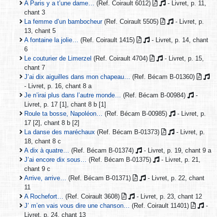
A Paris y a t’une dame…
(Ref. Coirault 6012)
- Livret, p. 11,
chant 3
La femme d’un bambocheur
(Ref. Coirault 5505)
- Livret, p.
13, chant 5
A fontaine la jolie…
(Ref. Coirault 1415)
- Livret, p. 14, chant
6
Le couturier de Limerzel
(Ref. Coirault 4704)
- Livret, p. 15,
chant 7
J’ai dix aiguilles dans mon chapeau…
(Ref. Bécam B-01360)
- Livret, p. 16, chant 8 a
Je n’irai plus dans l’autre monde…
(Ref. Bécam B-00984)
-
Livret, p. 17 [1], chant 8 b [1]
Roule ta bosse, Napoléon…
(Ref. Bécam B-00985)
- Livret, p.
17 [2], chant 8 b [2]
La danse des maréchaux
(Ref. Bécam B-01373)
- Livret, p.
18, chant 8 c
A dix à quatre…
(Ref. Bécam B-01374)
- Livret, p. 19, chant 9 a
J’ai encore dix sous…
(Ref. Bécam B-01375)
- Livret, p. 21,
chant 9 c
Arrive, arrive…
(Ref. Bécam B-01371)
- Livret, p. 22, chant
11
A Rochefort…
(Ref. Coirault 3608)
- Livret, p. 23, chant 12
J’ m’en vais vous dire une chanson…
(Ref. Coirault 11401)
-
Livret, p. 24, chant 13