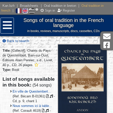
Kan.bzh
|
Broadsheets
|
Oral tradition in breton
|
Oral tradition in
french
|
Sign in
Register
Songs of oral tradition in the French
language
in books, reviews, manuscripts, discs, cassettes, CDs
Menu
Back to search
Title:
[Collectif], Chants du Pays
de Questembert, Bain-sur-Oust,
Editions Alain Pennec, s.d., Livret,
40 p., CD, 26 plages.
Type:
Book
List of songs available
in this book:
(54 songs)
En ville de Questembert…
(Ref. Bécam B-01361)
-
Cd, p. 9, chant 1
Nous sommes ici à table…
(Ref. Coirault 4619)
-