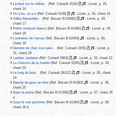
Là-haut sur la colline…
(Ref. Coirault 1516)
- Livret, p. 25,
chant 14
On a bu, on a ri
(Ref. Coirault 5109)
- Livret, p. 26, chant 15
Adieu Alexandrie…
(Ref. Bécam B-02092)
- Livret, p. 28,
chant 17
Petits moutons blancs
(Ref. Bécam B-01465)
- Livret, p. 29,
chant 18
L’entretien de l’amour
(Ref. Bécam B-02093)
- Livret, p. 30,
chant 19
Derrière de chez mon père…
(Ref. Coirault 2205)
- Livret, p.
31, chant 20
Laridon, laridaine
(Ref. Coirault 5803)
- Livret, p. 33, chant 22
La chanson de la mariée
(Ref. Coirault 5205)
- Livret, p. 34,
chant 23
Le long du bois…
(Ref. Coirault 2611C)
- Livret, p. 35, chant
24
Daomp da greiz an hent
(Ref. Bécam B-01363)
- Livret, p. 36,
chant 25
Dans la plaine
(Ref. Bécam B-01359)
- Livret, p. 37, chant 26
a
Sous le vert pommier
(Ref. Bécam B-01364)
- Livret, p. 38,
chant 26 b