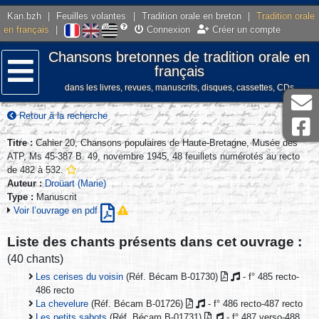
Kan.bzh
|
Feuilles volantes
|
Tradition orale en breton
|
Tradition orale
en français
|
Connexion
Créer un compte
Chansons bretonnes de tradition orale en
français
dans les livres, revues, manuscrits, disques, cassettes, CDs
Menu
Retour à la recherche
Titre :
Cahier 20, Chansons populaires de Haute-Bretagne, Musée des
ATP, Ms 45-387 B. 49, novembre 1945, 48 feuillets numérotés au recto
de 482 à 532.
Auteur :
Droüart (Marie)
Type :
Manuscrit
Voir l’ouvrage en pdf
Liste des chants présents dans cet ouvrage :
(40 chants)
Les cerises du voisin
(Réf. Bécam B-01730)
- f° 485 recto-
486 recto
La chevelure
(Réf. Bécam B-01726)
- f° 486 recto-487 recto
Les petits sabots
(Réf. Bécam B-01731)
- f° 487 verso-488