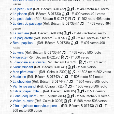
verso
Le petit Colin
(Réf. Bécam B-01732)
- f° 489 recto-490 recto
Le pinson
(Réf. Bécam B-01733)
- f° 490 verso-491 verso
Le petit diable
(Réf. Bécam B-01734)
- f° 492 recto-493 recto
Le droit de passage
(Réf. Bécam B-01735)
- f° 493 verso-494
verso
La sorcière
(Réf. Bécam B-01736)
- f° 495 recto-496 recto
La pâquerette
(Réf. Bécam B-01737)
- f° 496 recto-497 recto
Beau papillon…
(Réf. Bécam B-01738)
- f° 497 verso-498
recto
Le vent
(Réf. Bécam B-01739)
- f° 498 verso-500 recto
Filourette
(Réf. Bécam B-02176)
- f° 500 verso
Joséphine et Auguste
(Réf. Bécam B-01740)
- f° 501 recto
Sœur Vincent
(Réf. Bécam B-01741)
- f° 501 verso
Mon père avait…
(Réf. Coirault 2302)
- f° 502 recto-502 verso
Madeline
(Réf. Bécam B-01742)
- f° 503 recto-504 recto
La chevrière
(Réf. Bécam B-01744)
- f° 504 verso-505 recto
Viv’ le rossignol
(Réf. Coirault 711)
- f° 505 verso-506 recto
Gibus, capet rollé…
(Réf. Bécam B-01085)
- f° 506 verso
Gentil coqu’licot
(Réf. Coirault 2406)
- f° 507 recto-507 verso
Voiles au vent
(Réf. Coirault 3206)
- f° 508 recto-508 verso
J’irai rejoindre mon vieux père…
(Réf. Bécam B-01743)
- f°
509 recto-509 verso