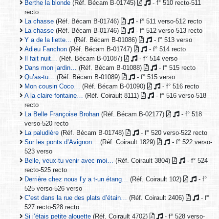
Berthe la blonde
(Réf. Bécam B-01745)
- f° 510 recto-511
recto
La chasse
(Réf. Bécam B-01746)
- f° 511 verso-512 recto
La chasse
(Réf. Bécam B-01746)
- f° 512 verso-513 recto
Y a de la liette…
(Réf. Bécam B-01086)
- f° 513 verso
Adieu Fanchon
(Réf. Bécam B-01747)
- f° 514 recto
Il fait nuit…
(Réf. Bécam B-01087)
- f° 514 verso
Dans mon jardin…
(Réf. Bécam B-01088)
- f° 515 recto
Qu’as-tu…
(Réf. Bécam B-01089)
- f° 515 verso
Mon cousin Coco…
(Réf. Bécam B-01090)
- f° 516 recto
A la claire fontaine…
(Réf. Coirault 8111)
- f° 516 verso-518
recto
La Belle Françoise Brohan
(Réf. Bécam B-02177)
- f° 518
verso-520 recto
La paludière
(Réf. Bécam B-01748)
- f° 520 verso-522 recto
Sur les ponts d’Avignon…
(Réf. Coirault 1829)
- f° 522 verso-
523 verso
Belle, veux-tu venir avec moi…
(Réf. Coirault 3804)
- f° 524
recto-525 recto
Derrière chez nous l’y a t-un étang…
(Réf. Coirault 102)
- f°
525 verso-526 verso
C’est dans la rue des plats d’étain…
(Réf. Coirault 2406)
- f°
527 recto-528 recto
Si j’étais petite alouette
(Réf. Coirault 4702)
- f° 528 verso-