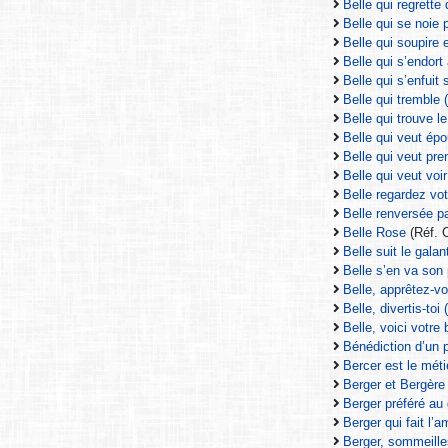
Belle qui regrette
Belle qui se noie 
Belle qui soupire
Belle qui s’endort 
Belle qui s’enfuit
Belle qui tremble 
Belle qui trouve le
Belle qui veut ép
Belle qui veut pre
Belle qui veut voi
Belle regardez vo
Belle renversée pa
Belle Rose
(Réf. 
Belle suit le galant
Belle s’en va son 
Belle, apprêtez-v
Belle, divertis-toi 
Belle, voici votre
Bénédiction d’un 
Bercer est le mét
Berger et Bergère
Berger préféré au 
Berger qui fait l’a
Berger, sommeille