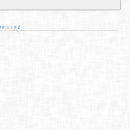
U
V
W
X
Y
Z