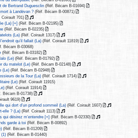
rt de Bertrand Duguesclin
(Réf. Bécam B-01694)
 mort à Landévan ?
(Réf. Bécam B-00871)
 Coirault 701)
e (La) [+]
(Réf. Bécam B-02195)
ne
(Réf. Bécam B-02235)
atelots (La)
(Réf. Coirault 1317)
endroit qu’il fallait (La)
(Réf. Coirault 11819)
f. Bécam B-03068)
e
(Réf. Bécam B-03182)
alo (Le)
(Réf. Bécam B-01792)
er du matelot (Le)
(Réf. Bécam B-02148)
 (Le)
(Réf. Bécam B-02948)
essieurs de la Tour (La)
(Réf. Coirault 1714)
itaire (Le)
(Réf. Coirault 11915)
Le)
(Réf. Coirault 11914)
f. Bécam B-01738)
irault 9619)
le qui dort d’un profond sommeil (La)
(Réf. Coirault 1607)
t-elle ? (La)
(Réf. Coirault 1113)
 qui désirez m’entendre [+]
(Réf. Bécam B-02330)
nds garde à toi
(Réf. Bécam B-00892)
e)
(Réf. Bécam B-01209)
 (1)
(Réf. Bécam B-01440)