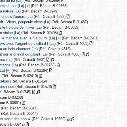
lin au roi (La)
(Réf. Bécam B-01689)
nse à tout (La) [+]
(Réf. Bécam B-02568)
a nature (La)
(Réf. Bécam B-02949)
 depuis l’aurore (La)
(Réf. Coirault 4533)
it : Viens, poupoule viens (La)
(Réf. Bécam B-01487)
le froidure de l’hiver (La)
(Réf. Bécam B-03059)
u violon (La)
(Réf. Bécam B-02495)
le mariage avec le fils du roi (La) [+]
(Réf. Bécam B-02961)
ve avec l’argent du vieillard I (La)
(Réf. Coirault 4009)
a au bois chantant (La)
(Réf. Coirault 4516)
it sur le cheval du galant (La)
(Réf. Coirault 4008)
oux (La)
(Réf. Coirault 4609)
ntagne (La)
(Réf. Bécam B-02785)
La) [+]
(Réf. Bécam B-02194)
]
(Réf. Bécam B-02419)
ci-bas
(Réf. Bécam B-01619)
ons nous
(Réf. Bécam B-01578)
f. Bécam B-01745)
écam B-03208)
cam B-00861)
(Réf. Bécam B-02047)
)
(Réf. Bécam B-03044)
as sortir des choux
(Réf. Coirault 10309)
Bécam B-00942)