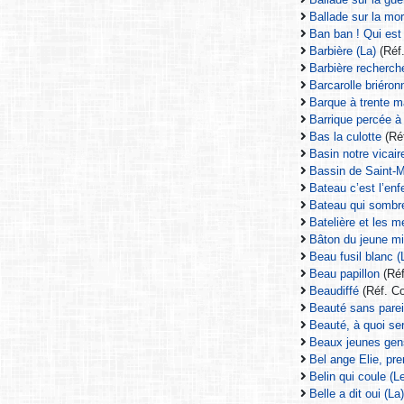
Ballade sur la mo
Ban ban ! Qui est
Barbière (La)
(Réf.
Barbière recherché
Barcarolle briéron
Barque à trente m
Barrique percée à l’
Bas la culotte
(Ré
Basin notre vicair
Bassin de Saint-M
Bateau c’est l’enf
Bateau qui sombre
Batelière et les m
Bâton du jeune mil
Beau fusil blanc (
Beau papillon
(Ré
Beaudiffé
(Réf. Co
Beauté sans pareil
Beauté, à quoi ser
Beaux jeunes gens
Bel ange Elie, pre
Belin qui coule (L
Belle a dit oui (La)