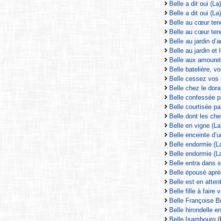
Belle a dit oui (La)
Belle a dit oui (La)
Belle au cœur ten
Belle au cœur ten
Belle au jardin d’
Belle au jardin et 
Belle aux amouret
Belle batelière, vo
Belle cessez vos 
Belle chez le dorat
Belle confessée p
Belle courtisée pa
Belle dont les che
Belle en vigne (La
Belle enceinte d’u
Belle endormie (L
Belle endormie (La
Belle entra dans s
Belle épousé aprè
Belle est en atte
Belle fille à faire 
Belle Françoise B
Belle hirondelle e
Belle Isambourg
(