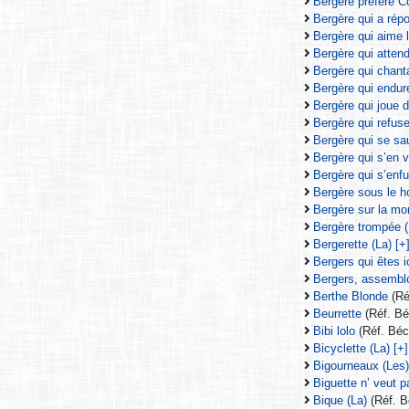
Bergère préfère Co
Bergère qui a répo
Bergère qui aime l
Bergère qui attend
Bergère qui chanta
Bergère qui endure 
Bergère qui joue d
Bergère qui refuse 
Bergère qui se sau
Bergère qui s’en v
Bergère qui s’enfu
Bergère sous le h
Bergère sur la mo
Bergère trompée (
Bergerette (La) [+
Bergers qui êtes i
Bergers, assembl
Berthe Blonde
(Ré
Beurrette
(Réf. B
Bibi lolo
(Réf. Bé
Bicyclette (La) [+]
Bigourneaux (Les
Biguette n’ veut p
Bique (La)
(Réf. 