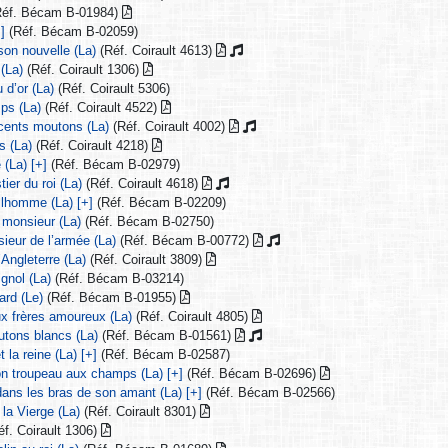
éf. Bécam B-01984)
]
(Réf. Bécam B-02059)
son nouvelle (La)
(Réf. Coirault 4613)
 (La)
(Réf. Coirault 1306)
 d’or (La)
(Réf. Coirault 5306)
ps (La)
(Réf. Coirault 4522)
cents moutons (La)
(Réf. Coirault 4002)
s (La)
(Réf. Coirault 4218)
 (La) [+]
(Réf. Bécam B-02979)
tier du roi (La)
(Réf. Coirault 4618)
tilhomme (La) [+]
(Réf. Bécam B-02209)
 monsieur (La)
(Réf. Bécam B-02750)
sieur de l’armée (La)
(Réf. Bécam B-00772)
’Angleterre (La)
(Réf. Coirault 3809)
ignol (La)
(Réf. Bécam B-03214)
lard (Le)
(Réf. Bécam B-01955)
ux frères amoureux (La)
(Réf. Coirault 4805)
utons blancs (La)
(Réf. Bécam B-01561)
 la reine (La) [+]
(Réf. Bécam B-02587)
n troupeau aux champs (La) [+]
(Réf. Bécam B-02696)
ans les bras de son amant (La) [+]
(Réf. Bécam B-02566)
la Vierge (La)
(Réf. Coirault 8301)
f. Coirault 1306)