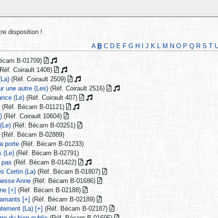
re disposition !
A
B
C
D
E
F
G
H
I
J
K
L
M
N
O
P
Q
R
S
T
Bécam B-01709)
Réf. Coirault 1408)
(La)
(Réf. Coirault 2509)
r une autre (Les)
(Réf. Coirault 2516)
ance (Le)
(Réf. Coirault 407)
)
(Réf. Bécam B-01121)
)
(Réf. Coirault 10604)
(Le)
(Réf. Bécam B-03251)
(Réf. Bécam B-02889)
a porte
(Réf. Bécam B-01233)
s (Le)
(Réf. Bécam B-02791)
 pas
(Réf. Bécam B-01422)
s Certin (La)
(Réf. Bécam B-01807)
chesse Anne
(Réf. Bécam B-01686)
ine [+]
(Réf. Bécam B-02188)
 amants [+]
(Réf. Bécam B-02189)
tement (La) [+]
(Réf. Bécam B-02187)
rre du bien-public
(Réf. Bécam B-01695)