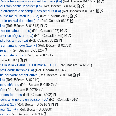
 d’avoir trop aimé son amant trompeur (La)
(Réf. Bécam B-01657)
pour son honneur garder (La)
(Réf. Bécam B-00764)
 en attendant d’accomplir ses amours (La)
(Réf. Bécam B-01317)
au tic-tac du moulin II (La)
(Réf. Coirault 2109)
 sur le cheval du moine (La)
(Réf. Coirault 9316)
(La)
(Réf. Bécam B-01518)
 nid de l’alouette (La)
(Réf. Coirault 107)
ouser un négociant (La)
(Réf. Coirault 4928)
ndre les armes (La)
(Réf. Coirault 3012)
r son amant noyé (La) [+]
(Réf. Bécam B-02799)
tre ami
(Réf. Bécam B-03126)
r le matelot (La)
(Réf. Coirault 1717)
Coirault 1101)
 à la ville - Hélas ! Il est marié (La) [+]
(Réf. Bécam B-02581)
petit cœur tremble (La)
(Réf. Bécam B-01460)
ous car votre amant arrive
(Réf. Bécam B-01314)
(La)
(Réf. Bécam B-02919)
 beau château
(Réf. Bécam B-01547)
père
(Réf. Bécam B-00784)
ier des femmes
(Réf. Coirault 5402)
 sont à l’ombre d’un buisson (Le)
(Réf. Coirault 4516)
galant (Le)
(Réf. Bécam B-02167)
mour (Le) (+)
(Réf. Bécam B-03200)
s-tu ?
(Réf. Bécam B-01633)