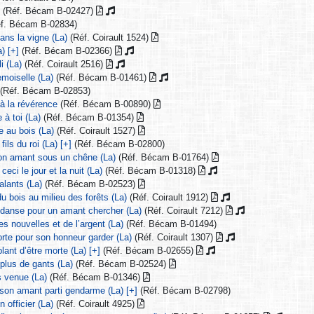
]
(Réf. Bécam B-02427)
f. Bécam B-02834)
ans la vigne (La)
(Réf. Coirault 1524)
) [+]
(Réf. Bécam B-02366)
i (La)
(Réf. Coirault 2516)
emoiselle (La)
(Réf. Bécam B-01461)
(Réf. Bécam B-02853)
à la révérence
(Réf. Bécam B-00890)
 à toi (La)
(Réf. Bécam B-01354)
e au bois (La)
(Réf. Coirault 1527)
fils du roi (La) [+]
(Réf. Bécam B-02800)
son amant sous un chêne (La)
(Réf. Bécam B-01764)
ceci le jour et la nuit (La)
(Réf. Bécam B-01318)
alants (La)
(Réf. Bécam B-02523)
du bois au milieu des forêts (La)
(Réf. Coirault 1912)
n danse pour un amant chercher (La)
(Réf. Coirault 7212)
es nouvelles et de l’argent (La)
(Réf. Bécam B-01494)
morte pour son honneur garder (La)
(Réf. Coirault 1307)
blant d’être morte (La) [+]
(Réf. Bécam B-02655)
 plus de gants (La)
(Réf. Bécam B-02524)
s venue (La)
(Réf. Bécam B-01346)
 son amant parti gendarme (La) [+]
(Réf. Bécam B-02798)
n officier (La)
(Réf. Coirault 4925)