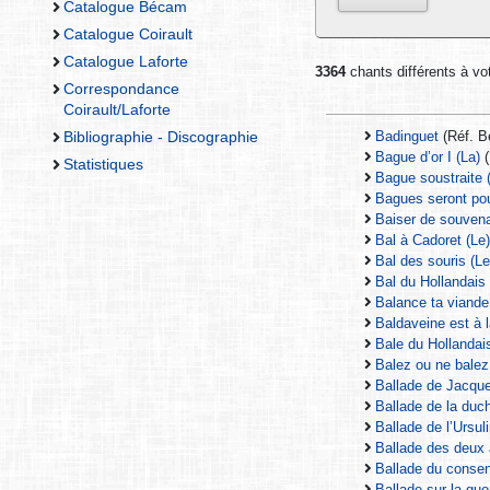
Catalogue Bécam
Catalogue Coirault
Catalogue Laforte
3364
chants différents à vot
Correspondance
Coirault/Laforte
Bibliographie - Discographie
Badinguet
(Réf. 
Bague d’or I (La)
(
Statistiques
Bague soustraite 
Bagues seront pou
Baiser de souven
Bal à Cadoret (Le
Bal des souris (Le
Bal du Hollandais 
Balance ta viande
Baldaveine est à l
Bale du Hollandai
Balez ou ne balez
Ballade de Jacque
Ballade de la du
Ballade de l’Ursul
Ballade des deux
Ballade du consen
Ballade sur la gue