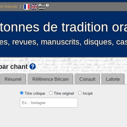
 en français
|
onnes de tradition ora
res, revues, manuscrits, disques, c
par chant
Résumé
Référence Bécam
Coirault
Laforte
Titre critique
Titre originel
Incipit