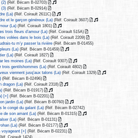
 (2)
(Réf. Bécam B-02703)
 (3)
(Réf. Bécam B-02914)
dre (La)
(Réf. Coirault 2611C)
dre et le garçon généreux (La)
(Réf. Coirault 3607)
amour (La)
(Réf. Coirault 1801)
les trois fleurs d’amour (La)
(Réf. Coirault 515A)
tes volées dans le bois (La)
(Réf. Coirault 2209)
udrais-tu m’y passer la rivière
(Réf. Bécam B-01455)
pleurs (La)
(Réf. Bécam B-01459)
ier (La)
(Réf. Coirault 1827)
ar les moines (La)
(Réf. Coirault 9307)
r trois gentilshommes (La)
(Réf. Coirault 4802)
veux viennent jusq’aux talons (La)
(Réf. Coirault 1329)
)
(Réf. Bécam B-02496)
n dragon (La)
(Réf. Coirault 2318)
a)
(Réf. Bécam B-01917)
) [+]
(Réf. Bécam B-02201)
on jardin (La)
(Réf. Bécam B-00760)
s le congé du galant (La)
(Réf. Bécam B-02742)
nte de son amant (La)
(Réf. Bécam B-01315)
valser (La)
(Réf. Bécam B-01131)
rohan (La)
(Réf. Bécam B-02177)
n voyageant [+]
(Réf. Bécam B-02231)
Réf. Coirault 1424)